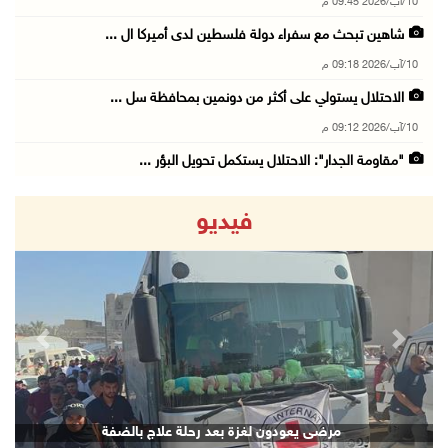
10/آب/2026 09:45 م
شاهين تبحث مع سفراء دولة فلسطين لدى أميركا ال ...
10/آب/2026 09:18 م
الاحتلال يستولي على أكثر من دونمين بمحافظة سل ...
10/آب/2026 09:12 م
"مقاومة الجدار": الاحتلال يستكمل تحويل البؤر ...
10/آب/2026 08:56 م
فيديو
دولة فلسطين تعرب عن تضامنها مع كولومبيا إثر ا ...
10/آب/2026 08:15 م
الاحتلال يعتقل شقيقين من الأغوار الشمالية
10/آب/2026 08:06 م
revious
Next
مستعمرون إرهابيون يواصلون حصار منزل في بلدة ق ...
10/آب/2026 07:45 م
وزير الداخلية يتفقد محافظة الخليل ويؤكد تعزيز ...
مرضى يعودون لغزة بعد رحلة علاج بالضفة
10/آب/2026 07:44 م