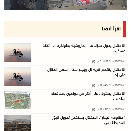
مرضى يعودون لغزة بعد رحلة علاج بالضفة
10/آب/2026 07:22 م
مستعمرون إرهابيون يجرفون أراضي في سالم شرق نا ...
اقرأ أيضا
10/آب/2026 07:13 م
قصة أطفال جديدة بالدنمركية لخالد جمعة
الاحتلال يحول منزلا في الجاروشية بطولكرم إلى ثكنة
عسكري
10/آب/2026 07:09 م
10/08/2026 10:03 م
حمزة يبصر النور بعد استشهاد والدته
الاحتلال يقتحم قرية تل ويُجبر سكان بعض المنازل
10/آب/2026 06:48 م
على إخلا
مستعمرون إرهابيون يعتدون على مواطنين وممتلكات ...
10/08/2026 09:45 م
10/آب/2026 06:42 م
الاحتلال يستولي على أكثر من دونمين بمحافظة
سلفيت
مستعمرون إرهابيون يقتحمون منزلا على أطراف الح ...
10/آب/2026 06:32 م
10/08/2026 09:12 م
"مقاومة الجدار": الاحتلال يستكمل تحويل البؤر
مدير عام الدفاع المدني يبحث مع سفير قبرص الاس ...
المحيطة بس
10/آب/2026 06:11 م