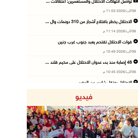
تواصل انتهاكات الاحتلال والمستعمرين: اعتقالات ...
06/آب/2026 11:53 م
الاحتلال يخطر باقتلاع أشجار من 310 دونمات وال ...
06/آب/2026 11:14 م
قوات الاحتلال تقتحم يعبد جنوب غرب جنين
06/آب/2026 10:49 م
48 إصابة منذ بدء عدوان الاحتلال على مخيم قلند ...
06/آب/2026 10:45 م
الاحتلال يعتقل شابين من المغير
06/آب/2026 10:27 م
فيديو
وزير الداخلية يبحث مع مكافحة المخدرات الدولي ...
06/آب/2026 10:01 م
رئيس بلدية الخليل يطلع وفدا أميركيا على تطورا ...
06/آب/2026 09:59 م
Previous
Next