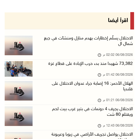
06/آب/2026 01:21 م
الحسيني يبحث مع ممثلة الهند لدى دولة فلسطين ت ...
اقرأ أيضا
06/آب/2026 01:19 م
إنجاز فلسطين تطلق معرض "Eco-Expo 2026" تتويجا ...
الاحتلال يسلّم إخطارات بهدم منازل ومنشآت في جبع
شمال ال
06/آب/2026 01:18 م
06/08/2026 02:02 م
الاحتلال يجرف 4 دونمات في بتير غرب بيت لحم وي ...
73,382 شهيدا منذ بدء حرب الإبادة على قطاع غزة
06/آب/2026 12:43 م
06/08/2026 01:42 م
"لجنة الانتخابات" وبرنامج الأمم المتحدة الإنم ...
الهلال الأحمر: 16 إصابة جراء عدوان الاحتلال على
06/آب/2026 12:36 م
قلنديا
"التعاون الإسلامي" تدين عدوان الاحتلال على مخ ...
06/08/2026 01:21 م
06/آب/2026 12:31 م
الاحتلال يجرف 4 دونمات في بتير غرب بيت لحم
ويقتلع 80 شت
الحصار يعيد صناعة الفخار إلى الواجهة في غزة
06/آب/2026 12:25 م
06/08/2026 12:43 م
الاحتلال يواصل تجريف الأراضي في زبوبا وعربونة
الاحتلال يواصل تجريف الأراضي في زبوبا وعربونة ...