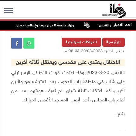
أهم الاخبار
ت في جبع شمال القدس
وزراء خارجية 8 دول عربية وإسلامية يدينون الانتهاكات الإسرائيلية المتواصلة في غزة
MENU
الرئيسية
انتهاكات إسرائيلية
تاريخ النشر: 20/03/2023 08:33 م
الاحتلال يعتدي على مقدسي ويعتقل ثلاثة آخرين
القدس 20-3-2023 وفا- اعتدت قوات الاحتلال الإسرائيلي
على شاب في منطقة باب العمود، بعد تفتيشه هو واثنين
آخرين، كما اعتقلت ثلاثة شبان- لم تعرف هويتهم بعد- من
أمام باب المجلس، أحد أبوب المسجد الأقصى المبارك
.
يتبع..
ـــــــــ