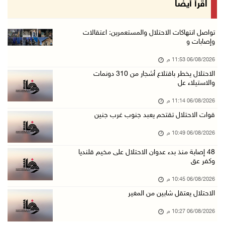
الرئيس يستقبل مجلس بلدية رام الله ويشدد على د ...
اقرأ أيضا
06/آب/2026 08:36 م
جماهير شعبنا تشيع جثمان الشهيد علاء صبيح في ت ...
تواصل انتهاكات الاحتلال والمستعمرين: اعتقالات
وإصابات و
06/آب/2026 08:33 م
06/08/2026 11:53 م
الاحتلال يوسع حملات الدهم والاعتقال في قلنديا ...
الاحتلال يخطر باقتلاع أشجار من 310 دونمات
06/آب/2026 08:06 م
والاستيلاء عل
الرئيس المصري وملك البحرين يشددان على ضرورة ت ...
06/08/2026 11:14 م
06/آب/2026 07:57 م
قوات الاحتلال تقتحم يعبد جنوب غرب جنين
الاحتلال يخطر بإزالة أشجار زيتون والاستيلاء ع ...
06/08/2026 10:49 م
06/آب/2026 07:53 م
48 إصابة منذ بدء عدوان الاحتلال على مخيم قلنديا
رابطة العالم الإسلامي تدين تواصل انتهاكات الا ...
وكفر عق
06/آب/2026 07:36 م
06/08/2026 10:45 م
اليونيسف: استشهاد 300 طفل منذ وقف إطلاق النار ...
الاحتلال يعتقل شابين من المغير
06/آب/2026 07:34 م
06/08/2026 10:27 م
الاحتلال يدمّر بيت الزوجية قبل ساعات من الزفا ...