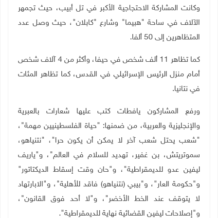
وكانت المشاركة الاحتجاجية الأكبر في تل أبيب، حيث تجمهر
الآلاف في ساحة "هبيما"
وشارع "كابلان"، حيث وصل عدد
المتظاهرين إلى 50 ألفا.
كما تظاهر 11 ألف شخص في حيفا، وأكثر من 4 آلاف شخص
أمام منزل الرئيس الإسرائيلي في القدس، كما تظاهر المئات
في نتانيا.
ورفع المشاركون يافطات كتب عليها شعارات بالعبرية
والإنجليزية والعربية، من ضمنها: "حياة الفلسطينيين مهمة"،
"شعب يحتل شعب آخر لا يمكن أن يكون حرا"، "نتنياهو،
سموتريتش، بن غفير، تهديد للسلام في العالم"، و"ياريف
ليفين عدو للديمقراطية"، و"حان وقت إسقاط الديكتاتور"
و"حكومة العار"، و"بيبي (نتنياهو) فاقد للأهلية"، و"الابارتهاد
لا يتوقف عند الخط الأخضر"، و"لا أحد فوق القانون"،
و"إصلاحات ليفين القضائية نهاية للديمقراطية".