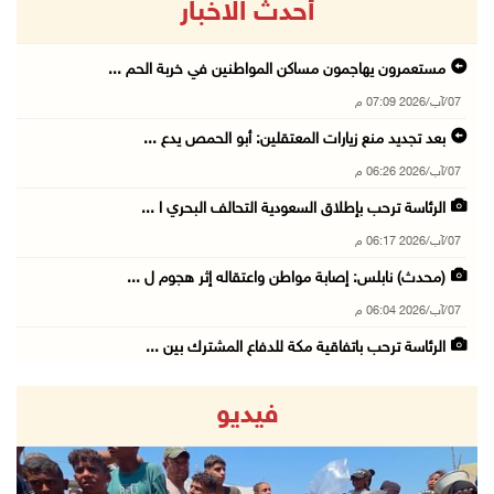
أحدث الاخبار
مستعمرون يهاجمون مساكن المواطنين في خربة الحم ...
07/آب/2026 07:09 م
بعد تجديد منع زيارات المعتقلين: أبو الحمص يدع ...
07/آب/2026 06:26 م
الرئاسة ترحب بإطلاق السعودية التحالف البحري ا ...
07/آب/2026 06:17 م
(محدث) نابلس: إصابة مواطن واعتقاله إثر هجوم ل ...
07/آب/2026 06:04 م
الرئاسة ترحب باتفاقية مكة للدفاع المشترك بين ...
07/آب/2026 05:25 م
فيديو
3 إصابات إثر تعرضهم للطعن في الطيبة داخل أراض ...
07/آب/2026 04:57 م
بيروت: اللجنة الفنية للمجلس الوطني تناقش التر ...