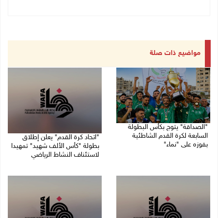
مواضيع ذات صلة
"الصداقة" يتوج بكأس البطولة
السابعة لكرة القدم الشاطئية
"اتحاد كرة القدم" يعلن إطلاق
بفوزه على "نماء"
بطولة "كأس الألف شهيد" تمهيدا
لاستئناف النشاط الرياضي
02/08/2026 09:20 م
01/08/2026 03:29 م