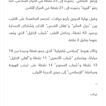
ورفع "الثقافي" رصيده إلى 23 نقطة في المركز السادس، كما
رفع "البيرة" رصيده إلى 21 نقطة في المركز الثامن.
وقبل نهاية الدوري بأربع جولات، تنحصر المنافسة على اللقب
بين "جبل المكبر" و"هلال القدس" اللذان يتشاركان الصدارة
برصيد 43 نقطة، وحامل اللقب "شباب الخليل" الذي يبتعد
عنهما بفارق 3 نقاط.
وتأكد هبوط "إسلامي قلقيلية" الذي جمع نقطة وحيدة من 18
مباراة، ويتصارع "شباب الأمعري" 11 نقطة و"أهلي الخليل"
13 نقطة و"شباب السموع" 14 نقطة على تجنب الهبوط
ومرافقة "الإسلامي" إلى دوري الدرجة الأولى.
ــــ
ع.ف