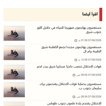
07/آب/2026 08:15 ص
تواصل انتهاكات الاحتلال والمستعمرين: اعتقالات ...
اقرأ أيضا
06/آب/2026 11:53 م
الاحتلال يخطر باقتلاع أشجار من 310 دونمات وال ...
مستعمرون يهاجمون صهريجا للمياه في خلايل اللوز
جنوب شرق
06/آب/2026 11:14 م
07/08/2026 01:38 م
قوات الاحتلال تقتحم يعبد جنوب غرب جنين
مستعمرون يهاجمون مجددا تجمع الكعابنة شرق
06/آب/2026 10:49 م
الطيبة برام ال
48 إصابة منذ بدء عدوان الاحتلال على مخيم قلند ...
07/08/2026 12:08 م
06/آب/2026 10:45 م
قوات الاحتلال تنصب حاجزا عسكريا شرق بيت لحم
الاحتلال يعتقل شابين من المغير
07/08/2026 09:06 ص
06/آب/2026 10:27 م
مستعمرون بحماية قوات الاحتلال يقتحمون برك
وزير الداخلية يبحث مع مكافحة المخدرات الدولي ...
سليمان جنوب ب
06/آب/2026 10:01 م
07/08/2026 08:39 ص
رئيس بلدية الخليل يطلع وفدا أميركيا على تطورا ...
الاحتلال يقتحم بلدة طمون جنوب طوباس