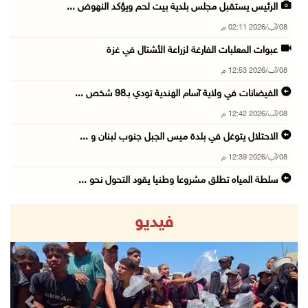
الرئيس يستقبل مجلس بلدية بيت لحم ويؤكد النهوض ...
08/آب/2026 02:11 م
عبوات المعلبات الفارغة لزراعة الأشتال في غزة
08/آب/2026 12:53 م
الفيضانات في ولاية آسام الهندية تودي بـ98 شخص ...
08/آب/2026 12:42 م
الاحتلال يتوغل في بلدة ميس الجبل جنوب لبنان و ...
08/آب/2026 12:39 م
سلطة المياه تطلق مشروعا وطنيا يقود التحول نحو ...
08/آب/2026 12:30 م
فيديو
الإعصار "دولفين" يضرب أوكيناوا باليابان والصي ...
08/آب/2026 12:08 م
42 الف مسافر تنقلوا عبر معبر الكرامة الأسبوع ...
08/آب/2026 11:44 ص