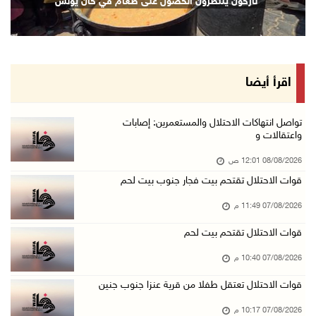
نازحون ينتظرون الحصول على طعام في خان يونس
07/آب/2026 08:24 م
مستعمرون يهاجمون قرية أبو نجيم ويصيبون مواطني ...
07/آب/2026 08:08 م
مستعمرون يهاجمون مساكن المواطنين في خربة الحم ...
اقرأ أيضا
07/آب/2026 07:09 م
بعد تجديد منع زيارات المعتقلين: أبو الحمص يدع ...
تواصل انتهاكات الاحتلال والمستعمرين: إصابات
واعتقالات و
07/آب/2026 06:26 م
08/08/2026 12:01 ص
الرئاسة ترحب بإطلاق السعودية التحالف البحري ا ...
قوات الاحتلال تقتحم بيت فجار جنوب بيت لحم
07/آب/2026 06:17 م
07/08/2026 11:49 م
(محدث) نابلس: إصابة مواطن واعتقاله إثر هجوم ل ...
07/آب/2026 06:04 م
قوات الاحتلال تقتحم بيت لحم
الرئاسة ترحب باتفاقية مكة للدفاع المشترك بين ...
07/08/2026 10:40 م
07/آب/2026 05:25 م
قوات الاحتلال تعتقل طفلا من قرية عنزا جنوب جنين
3 إصابات إثر تعرضهم للطعن في الطيبة داخل أراض ...
07/08/2026 10:17 م