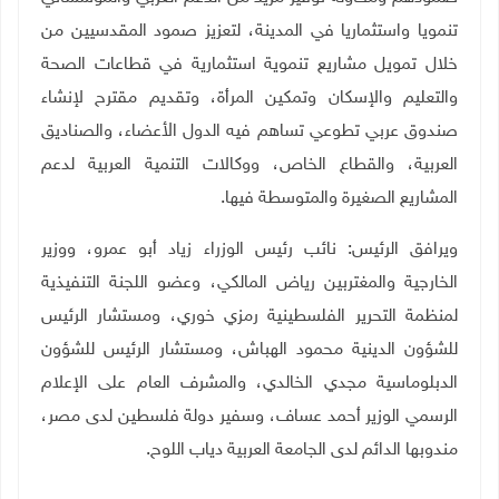
تنمويا واستثماريا في المدينة، لتعزيز صمود المقدسيين من
خلال تمويل مشاريع تنموية استثمارية في قطاعات الصحة
والتعليم والإسكان وتمكين المرأة، وتقديم مقترح لإنشاء
صندوق عربي تطوعي تساهم فيه الدول الأعضاء، والصناديق
العربية، والقطاع الخاص، ووكالات التنمية العربية لدعم
المشاريع الصغيرة والمتوسطة فيها.
ويرافق الرئيس: نائب رئيس الوزراء زياد أبو عمرو، ووزير
الخارجية والمغتربين رياض المالكي، وعضو اللجنة التنفيذية
لمنظمة التحرير الفلسطينية رمزي خوري، ومستشار الرئيس
للشؤون الدينية محمود الهباش، ومستشار الرئيس للشؤون
الدبلوماسية مجدي الخالدي، والمشرف العام على الإعلام
الرسمي الوزير أحمد عساف، وسفير دولة فلسطين لدى مصر،
مندوبها الدائم لدى الجامعة العربية دياب اللوح.