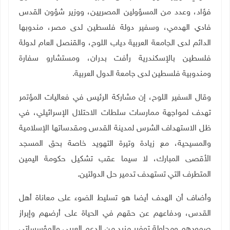
فؤاد، وعدد من المسؤولين المصريين، ووزير شؤون القدس
فادي الهدمي، وسفير دولة فلسطين لدى مصر، مندوبها
الدائم لدى الجامعة العربية دياب اللوح، والقنصل العام لدولة
فلسطين بالإسكندرية رأفت بدران، ومستشارو سفارة
ومندوبية فلسطين لدى جامعة الدول العربية.
وقال السفير اللوح، إن مشاركة الرئيس في فعاليات المؤتمر
تهدف لمواجهة ممارسات سلطات الاحتلال الإسرائيلي، في
ظل الاستهداف الشرس لمدينة القدس ومقدساتها الإسلامية
والمسيحية، مع زيادة وتيرة التهويد خاصة بحق المسجد
الأقصى المبارك، لا سيما عقب تشكيل حكومة اليمين
المتطرف التي تستهدف تدمير حل الدولتين.
وأضاف أن الهدف أيضا هو تسليط الضوء على معاناة أهل
القدس، ودفاعهم عن حقهم في الحياة على أرضهم وإبراز
صمودهم ومحاولة توفير مزيد من الدعم العربي والمؤسساتي