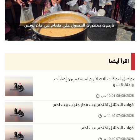
07/آب/2026 08:48 م
نادي الأسير: تجديد أمرَ منع زيارات الأسرى إجر ...
نازحون ينتظرون الحصول على طعام في خان يونس
07/آب/2026 08:24 م
مستعمرون يهاجمون قرية أبو نجيم ويصيبون مواطني ...
07/آب/2026 08:08 م
مستعمرون يهاجمون مساكن المواطنين في خربة الحم ...
اقرأ أيضا
07/آب/2026 07:09 م
بعد تجديد منع زيارات المعتقلين: أبو الحمص يدع ...
تواصل انتهاكات الاحتلال والمستعمرين: إصابات
واعتقالات و
07/آب/2026 06:26 م
08/08/2026 12:01 ص
الرئاسة ترحب بإطلاق السعودية التحالف البحري ا ...
قوات الاحتلال تقتحم بيت فجار جنوب بيت لحم
07/آب/2026 06:17 م
07/08/2026 11:49 م
(محدث) نابلس: إصابة مواطن واعتقاله إثر هجوم ل ...
07/آب/2026 06:04 م
قوات الاحتلال تقتحم بيت لحم
الرئاسة ترحب باتفاقية مكة للدفاع المشترك بين ...
07/08/2026 10:40 م