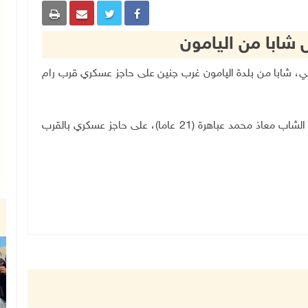
ل شابا من اليامون
 الاسرائيلي، شابا من بلدة اليامون غرب جنين على حاجز عسكري قرب رام
وذكرت مصادر أمنية لـ"وفا"، أن قوات الإحتلال اعتقلت الشاب معاذ محمد عباهرة (21 عاما)، على حاجز عسكري بالقرب