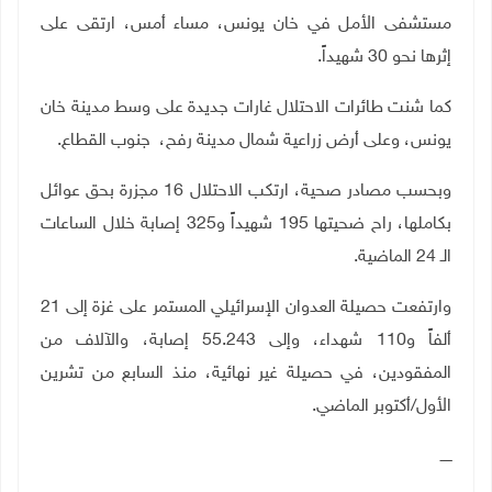
مستشفى الأمل في خان يونس، مساء أمس، ارتقى على
إثرها نحو 30 شهيداً.
كما شنت طائرات الاحتلال غارات جديدة على وسط مدينة خان
يونس، وعلى أرض زراعية شمال مدينة رفح، جنوب القطاع
.
وبحسب مصادر صحية، ارتكب الاحتلال 16 مجزرة بحق عوائل
بكاملها، راح ضحيتها 195 شهيداً و325 إصابة خلال الساعات
الـ 24 الماضية.
وارتفعت حصيلة العدوان الإسرائيلي المستمر على غزة إلى 21
ألفاً و110 شهداء، وإلى 55.243 إصابة، والآلاف من
المفقودين، في حصيلة غير نهائية، منذ السابع من تشرين
الأول/أكتوبر الماضي
.
ـــــ