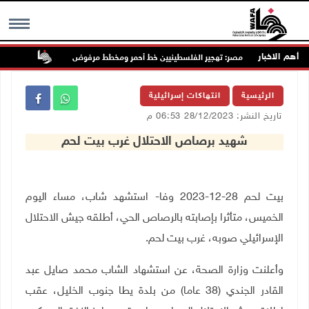
أهم الاخبار
مصر: تهجير الفلسطينيين خط أحمر ومخطط مرفوض
إصابات 
MENU
الرئيسية
انتهاكات إسرائيلية
تاريخ النشر: 28/12/2023 06:53 م
شهيد برصاص الاحتلال غرب بيت لحم
بيت لحم 28-12-2023 وفا- استشهد شاب، مساء اليوم
الخميس، متأثرا بإصابته بالرصاص الحي، أطلقه جيش الاحتلال
الإسرائيلي صوبه، غرب بيت لحم.
وأعلنت وزارة الصحة، عن استشهاد الشاب محمد صايل عبد
القادر الجندي (38 عاما) من بلدة يطا جنوب الخليل، عقب