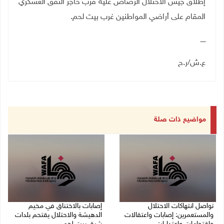
إطلاق جيش الاحتلال الرصاص عليه قرب حاجز النفق العسكري
المقام على أراضي المواطنين غرب بيت لحم.
ـــــ
ع.ش/ر.ح
مواضيع ذات صلة
تواصل انتهاكات الاحتلال
إصابات بالاختناق في مخيم
والمستعمرين: إصابات واعتقالات
الدهيشة والاحتلال يقتحم بلدات