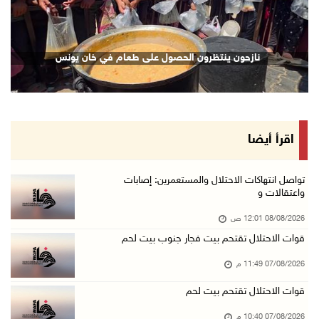
07/آب/2026 08:48 م
نادي الأسير: تجديد أمرَ منع زيارات الأسرى إجر ...
نازحون ينتظرون الحصول على طعام في خان يونس
07/آب/2026 08:24 م
مستعمرون يهاجمون قرية أبو نجيم ويصيبون مواطني ...
07/آب/2026 08:08 م
مستعمرون يهاجمون مساكن المواطنين في خربة الحم ...
اقرأ أيضا
07/آب/2026 07:09 م
بعد تجديد منع زيارات المعتقلين: أبو الحمص يدع ...
تواصل انتهاكات الاحتلال والمستعمرين: إصابات
واعتقالات و
07/آب/2026 06:26 م
08/08/2026 12:01 ص
الرئاسة ترحب بإطلاق السعودية التحالف البحري ا ...
قوات الاحتلال تقتحم بيت فجار جنوب بيت لحم
07/آب/2026 06:17 م
07/08/2026 11:49 م
(محدث) نابلس: إصابة مواطن واعتقاله إثر هجوم ل ...
07/آب/2026 06:04 م
قوات الاحتلال تقتحم بيت لحم
الرئاسة ترحب باتفاقية مكة للدفاع المشترك بين ...
07/08/2026 10:40 م