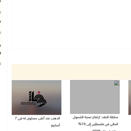
م
26
م
26
م
و
26
سلطة النقد: ارتفاع نسبة الشمول
الذهب عند أعلى مستوى له في 7
المالي في فلسطين إلى 73%
أسابيع