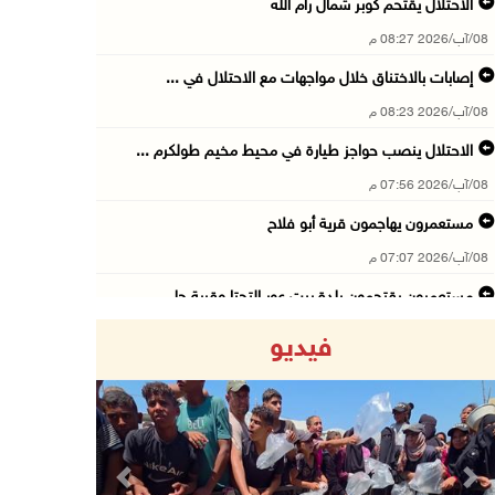
الاحتلال يقتحم كوبر شمال رام الله
08/آب/2026 08:27 م
إصابات بالاختناق خلال مواجهات مع الاحتلال في ...
08/آب/2026 08:23 م
الاحتلال ينصب حواجز طيارة في محيط مخيم طولكرم ...
08/آب/2026 07:56 م
مستعمرون يهاجمون قرية أبو فلاح
08/آب/2026 07:07 م
مستعمرون يقتحمون بلدة بيت عور التحتا وقرية جل ...
08/آب/2026 06:39 م
فيديو
فلسطين تدين الهجوم على ناقلة إماراتية في مضيق ...
08/آب/2026 06:25 م
شعراء غزة يوثقون النزوح والفقد بقصائد من الخي ...
08/آب/2026 06:23 م
Previous
Next