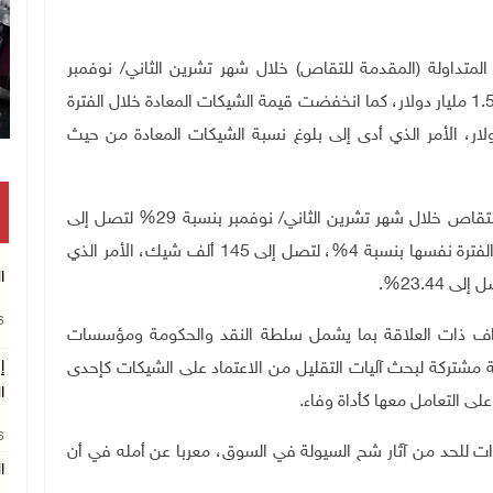
متداولة (المقدمة للتقاص) خلال شهر تشرين الثاني/ نوفمبر
بنسبة 26% مقارنة بتشرين الأول/ أكتوبر، لتصل إلى 1.579 مليار دولار، كما انخفضت قيمة الشيكات المعادة خلال الفترة
، لتصل إلى ما قيمته 230 مليون دولار، الأمر الذي أدى إلى بلوغ نسبة الشيكات المعادة من حيث
كما تشير البيانات إلى انخفاض عدد الشيكات المقدمة للتقاص خلال شهر تشرين الثاني/ نوفمبر بنسبة 29% لتصل إلى
622 ألف شيك، فيما ارتفع عدد الشيكات المعادة خلال الفترة نفسها بنسبة 4%، لتصل إلى 145 ألف شيك، الأمر الذي
ا
23.44%.
26
اف ذات العلاقة بما يشمل سلطة النقد والحكومة ومؤسسات
إ
مشتركة لبحث آليات التقليل من الاعتماد على الشيكات كإحدى
ا
على التعامل معها كأداة وفاء.
26
ت للحد من آثار شح السيولة في السوق، معربا عن أمله في أن
ا