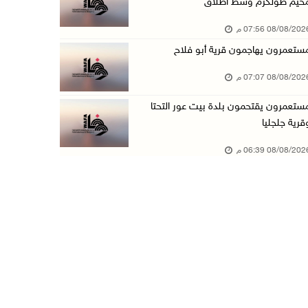
خيم طولكرم وسط اطلاق
إصابتان في هجوم للمستعمرين الإرهابيين على بيت ...
08/08/20 07:56 م
08/آب/2026 02:26 م
ستعمرون يهاجمون قرية أبو فلاح
الرئيس يستقبل مجلس بلدية بيت لحم ويؤكد النهوض ...
08/08/20 07:07 م
08/آب/2026 02:11 م
ستعمرون يقتحمون بلدة بيت عور التحتا
عبوات المعلبات الفارغة لزراعة الأشتال في غزة
قرية جلجليا
08/آب/2026 12:53 م
08/08/20 06:39 م
الفيضانات في ولاية آسام الهندية تودي بـ98 شخص ...
08/آب/2026 12:42 م
الاحتلال يتوغل في بلدة ميس الجبل جنوب لبنان و ...
08/آب/2026 12:39 م
سلطة المياه تطلق مشروعا وطنيا يقود التحول نحو ...
08/آب/2026 12:30 م
الإعصار "دولفين" يضرب أوكيناوا باليابان والصي ...