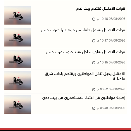
(محدث) نابلس: إصابة مواطن واعتقاله إثر هجوم ل ...
قوات الاحتلال تقتحم بيت لحم
07/آب/2026 06:04 م
07/08/2026 10:40 م
الرئاسة ترحب باتفاقية مكة للدفاع المشترك بين ...
قوات الاحتلال تعتقل طفلا من قرية عنزا جنوب جنين
07/آب/2026 05:25 م
07/08/2026 10:17 م
3 إصابات إثر تعرضهم للطعن في الطيبة داخل أراض ...
قوات الاحتلال تغلق مداخل يعبد جنوب غرب جنين
07/آب/2026 04:57 م
07/08/2026 10:15 م
بيروت: اللجنة الفنية للمجلس الوطني تناقش التر ...
07/آب/2026 03:31 م
الاحتلال يعيق تنقل المواطنين ويقتحم بلدات شرق
قلقيلية
السعودية وتركيا وباكستان توقع اتفاقية مكة للد ...
07/08/2026 08:52 م
07/آب/2026 02:38 م
إصابة مواطنين في اعتداء للمستعمرين في بيت دجن
70 ألفا يؤدون صلاة الجمعة في المسجد الأقصى
07/08/2026 08:48 م
07/آب/2026 02:29 م
الرئاسة تدين الهجمات الصاروخية على المملكة ال ...
07/آب/2026 02:19 م