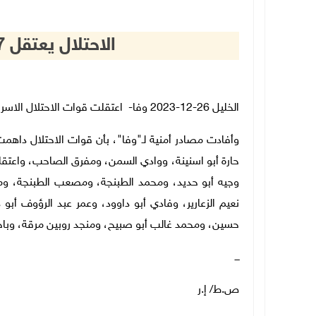
الاحتلال يعتقل 17 مواطنا من الخليل
الخليل 26-12-2023
وفا- اعتقلت قوات الاحتلال الاسرائيلي، اليوم الثلاثا
وأفادت مصادر أمنية لـ"وفا"، بأن قوات الاحتلال داهمت
حارة أبو اسنينة، ووادي السمن، ومفرق الصاحب، واعتقل
وجيه أبو حديد، ومحمد الطبنجة، ومصعب الطبنجة، ومص
نعيم الزعارير، وفادي أبو داوود، وعمر عبد الرؤوف أب
حسين، ومحمد غالب أبو صبيح، ومنجد روبين مرقة، وب
ـــ
ص.ط/ إ.ر