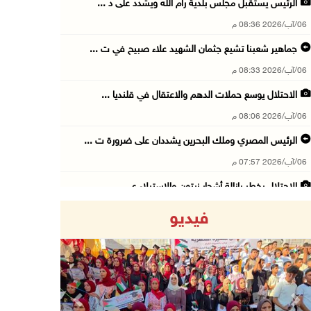
الرئيس يستقبل مجلس بلدية رام الله ويشدد على د ...
06/آب/2026 08:36 م
جماهير شعبنا تشيع جثمان الشهيد علاء صبيح في ت ...
06/آب/2026 08:33 م
الاحتلال يوسع حملات الدهم والاعتقال في قلنديا ...
06/آب/2026 08:06 م
الرئيس المصري وملك البحرين يشددان على ضرورة ت ...
06/آب/2026 07:57 م
الاحتلال يخطر بإزالة أشجار زيتون والاستيلاء ع ...
06/آب/2026 07:53 م
فيديو
رابطة العالم الإسلامي تدين تواصل انتهاكات الا ...
06/آب/2026 07:36 م
اليونيسف: استشهاد 300 طفل منذ وقف إطلاق النار ...
06/آب/2026 07:34 م
Previous
Next