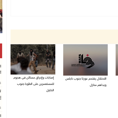
ا
أ
إصابات وإحراق مساكن في هجوم
الاحتلال يقتحم عورتا جنوب نابلس
26
للمستعمرين على الطوبا جنوب
ويداهم منازل
الخليل
ت
05/08/2026 11:01 م
إ
05/08/2026 10:59 م
26
ا