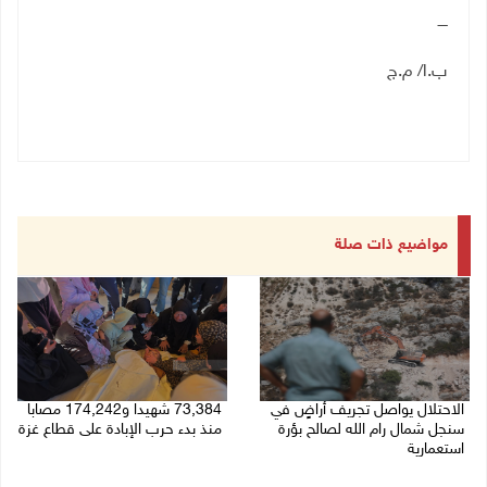
ــــ
ب.ا/ م.ج
مواضيع ذات صلة
الاحتلال يواصل تجريف أراضٍ في
73,384 شهيدا و174,242 مصابا
سنجل شمال رام الله لصالح بؤرة
منذ بدء حرب الإبادة على قطاع غزة
استعمارية
08/08/2026 10:50 ص
08/08/2026 11:35 ص