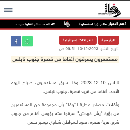
أهم الاخبار
 رام الله لصالح بؤرة استعمارية
42 الف مسافر تنقلوا عبر معبر الكرامة الأسبوع الماضي
MENU
الرئيسية
انتهاكات إسرائيلية
تاريخ النشر: 10/12/2023 09:51 ص
مستعمرون يسرقون أغناما من قصرة جنوب نابلس
نابلس 10-12-2023 وفا- سرق مستعمرون، صباح اليوم
الأحد، أغناما من قرية قصرة، جنوب نابلس.
وأفادت مصادر محلية لـ"وفا" بأن مجموعة من المستعمرين
من بؤرة "يش قودش" سرقوا ستة رؤوس أغنام من جنوب
شرق قرية قصرة، تعود للمواطن شناوي تيسير حسن.