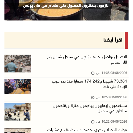
الاحتلال ينصب حاجزا عسكريا في نعلين غرب رام ا ...
نازحون ينتظرون الحصول على طعام في خان يونس
08/آب/2026 09:38 ص
3 إصابات برصاص الاحتلال شمال خان يونس
08/آب/2026 09:09 ص
ارتفاع أسعار النفط
اقرأ أيضا
08/آب/2026 08:23 ص
أبرز عناوين الصحف الفلسطينية
الاحتلال يواصل تجريف أراضٍ في سنجل شمال رام
الله لصالح
08/آب/2026 08:21 ص
08/08/2026 11:35 ص
حالة الطقس: ارتفاع طفيف وموجة حر شديدة اعتبار ...
73,384 شهيدا و174,242 مصابا منذ بدء حرب
08/آب/2026 07:52 ص
الإبادة على قطا
تواصل انتهاكات الاحتلال والمستعمرين: إصابات و ...
08/08/2026 10:50 ص
08/آب/2026 12:01 ص
مستعمرون إرهابيون يهاجمون منزلا ويقتحمون
مناطق في بيت ل
قوات الاحتلال تقتحم بيت فجار جنوب بيت لحم
07/آب/2026 11:49 م
08/08/2026 10:22 ص
قوات الاحتلال تجري تحقيقات ميدانية مع عشرات
أسعار الغذاء العالمية عند أعلى مستوى منذ 3 سن ...