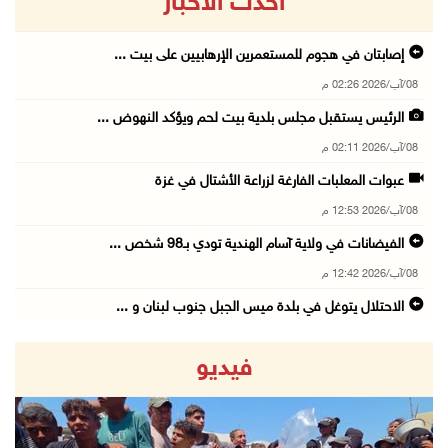
أحدث الاخبار
إصابتان في هجوم للمستعمرين الإرهابيين على بيت ...
08/آب/2026 02:26 م
الرئيس يستقبل مجلس بلدية بيت لحم ويؤكد النهوض ...
08/آب/2026 02:11 م
عبوات المعلبات الفارغة لزراعة الأشتال في غزة
08/آب/2026 12:53 م
الفيضانات في ولاية آسام الهندية تودي بـ98 شخص ...
08/آب/2026 12:42 م
الاحتلال يتوغل في بلدة ميس الجبل جنوب لبنان و ...
08/آب/2026 12:39 م
فيديو
سلطة المياه تطلق مشروعا وطنيا يقود التحول نحو ...
08/آب/2026 12:30 م
الإعصار "دولفين" يضرب أوكيناوا باليابان والصي ...