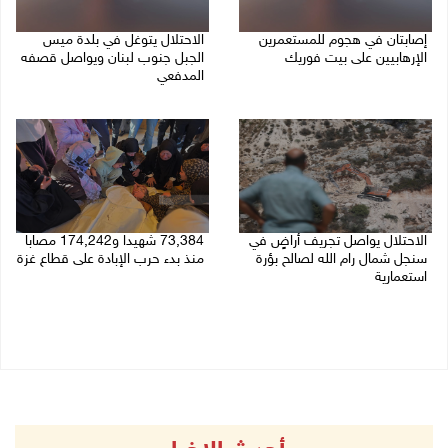
إصابتان في هجوم للمستعمرين
الاحتلال يتوغل في بلدة ميس
الإرهابيين على بيت فوريك
الجبل جنوب لبنان ويواصل قصفه
المدفعي
08/08/2026 02:26 م
08/08/2026 12:39 م
الاحتلال يواصل تجريف أراضٍ في
73,384 شهيدا و174,242 مصابا
سنجل شمال رام الله لصالح بؤرة
منذ بدء حرب الإبادة على قطاع غزة
استعمارية
08/08/2026 10:50 ص
08/08/2026 11:35 ص