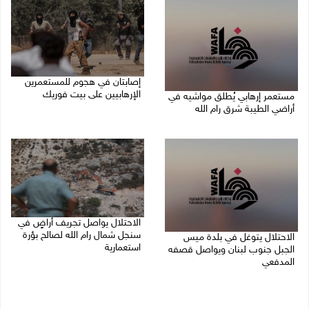
إصابتان في هجوم للمستعمرين
الإرهابيين على بيت فوريك
مستعمر إرهابي يُطلق مواشيه في
أراضي الطيبة شرق رام الله
08/08/2026 02:26 م
08/08/2026 02:37 م
الاحتلال يواصل تجريف أراضٍ في
سنجل شمال رام الله لصالح بؤرة
الاحتلال يتوغل في بلدة ميس
استعمارية
الجبل جنوب لبنان ويواصل قصفه
المدفعي
08/08/2026 11:35 ص
08/08/2026 12:39 م