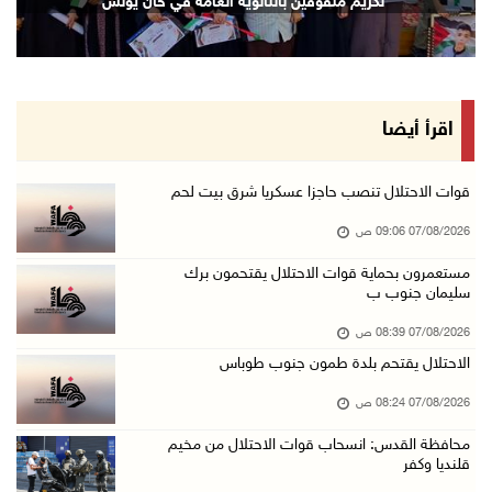
تكريم متفوقين بالثانوية العامة في خان يونس
06/آب/2026 10:45 م
الاحتلال يعتقل شابين من المغير
06/آب/2026 10:27 م
وزير الداخلية يبحث مع مكافحة المخدرات الدولي ...
اقرأ أيضا
06/آب/2026 10:01 م
رئيس بلدية الخليل يطلع وفدا أميركيا على تطورا ...
قوات الاحتلال تنصب حاجزا عسكريا شرق بيت لحم
06/آب/2026 09:59 م
07/08/2026 09:06 ص
مستعمرون بحماية قوات الاحتلال يقتحمون برك
سليمان جنوب ب
06/آب/2026 09:17 م
إصابة مسن بجروح ورضوض إثر اعتداء جيش الاحتلال ...
07/08/2026 08:39 ص
06/آب/2026 09:13 م
الاحتلال يقتحم بلدة طمون جنوب طوباس
ورشة توصي بخطة عاجلة لاستعادة التعليم الوجاهي ...
07/08/2026 08:24 ص
06/آب/2026 09:08 م
محافظة القدس: انسحاب قوات الاحتلال من مخيم
قلنديا وكفر
الرئيس يستقبل مجلس بلدية رام الله ويشدد على د ...