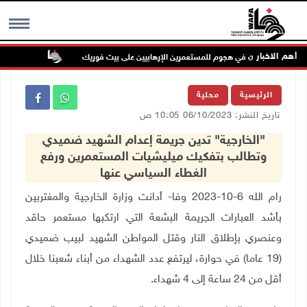
أهم الاخبار
إصابتان في هجوم للمستعمرين الإرهابيين على بيت فوريك
مستعمر إره
MENU
الرئيسية
محلية
تاريخ النشر: 06/10/2023 10:05 ص
"الخارجية" تدين جريمة إعدام الشهيد ضميدي
وتطالب بتفكيك ميليشيات المستعمرين ورفع
الغطاء السياسي عنها
رام الله 6-10-2023 وفا- أدانت وزارة الخارجية والمغتربين
بأشد العبارات الجريمة البشعة التي ارتكبها مستعمر حاقد
وعنصري بإطلاق النار وقتل المواطن الشهيد لبيب ضميدي
(19 عاما) في حوارة، ليرتفع عدد الشهداء من أبناء شعبنا خلال
أقل من 24 ساعة إلى 4 شهداء.