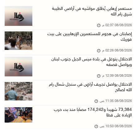
"فانا": الثقافة البحرينية تـصون الهوية الوطني ...
مستعمر إرهابي يُطلق مواشيه في أراضي الطيبة
شرق رام الله
08/آب/2026 11:04 ص
08/08/2026 02:37 م
73,384 شهيدا و174,242 مصابا منذ بدء حرب الإبا ...
إصابتان في هجوم للمستعمرين الإرهابيين على بيت
08/آب/2026 10:50 ص
فوريك
مستعمرون إرهابيون يهاجمون منزلا ويقتحمون مناط ...
08/08/2026 02:26 م
08/آب/2026 10:22 ص
الاحتلال يتوغل في بلدة ميس الجبل جنوب لبنان
ويواصل قصفه
قوات الاحتلال تجري تحقيقات ميدانية مع عشرات ا ...
08/آب/2026 10:18 ص
08/08/2026 12:39 م
الاحتلال يواصل تجريف أراضٍ في سنجل شمال رام
تقرير: خطاب الكراهية والتحريض يتصاعد في أوساط ...
الله لصالح
08/آب/2026 10:10 ص
08/08/2026 11:35 ص
الاحتلال ينصب حاجزا عسكريا في نعلين غرب رام ا ...
73,384 شهيدا و174,242 مصابا منذ بدء حرب
08/آب/2026 09:38 ص
الإبادة على قطا
3 إصابات برصاص الاحتلال شمال خان يونس
08/08/2026 10:50 ص
08/آب/2026 09:09 ص