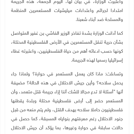
واعتبرت الوزارة، في بيان لها، اليوم الجمعة، هذه الجريمة
امتدادا لجرائم واعتداءات ميليشيات المستعمرين المنظمة
والمسلحة ضد أبناء شعبنا.
كما أدانت الوزارة بشدة تفاخر الوزير الفاشي بن غفير المتواصل
بشأن حرية تنقل المستعمرين في الأرض الفلسطينية المحتلة،
كونها حسب ادعائه أهم من حياة الفلسطينيين، واعتبرته غطاء
إسرائيليا رسميا لهذه الجريمة
.
وتساءلت: ماذا كان يعمل المستعمر في حوارة؟ ولماذا جاء
يحمل سلاحه؟ وأين جيش الاحتلال في هذه الحالة؟ مضيفة
أنها "أسئلة لا تدع مجالا للشك أننا إزاء جريمة قتل متعمد، وأن
المستعمر حضر إلى أرض فلسطينية محتلة وبلدة يقطنها
فلسطينيون حاملا سلاحه بهدف القتل، ولم يتم منعه من قبل
جنود الاحتلال رغم معرفتهم بنواياه المسبقة، كما حصل في
حالات سابقة في حوارة وغيرها، بما يؤكد أن جيش الاحتلال