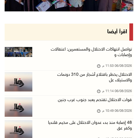
ورشة توصي بخطة عاجلة لاستعادة التعليم الوجاهي ...
06/آب/2026 09:08 م
الرئيس يستقبل مجلس بلدية رام الله ويشدد على د ...
اقرأ أيضا
06/آب/2026 08:36 م
جماهير شعبنا تشيع جثمان الشهيد علاء صبيح في ت ...
تواصل انتهاكات الاحتلال والمستعمرين: اعتقالات
وإصابات و
06/آب/2026 08:33 م
06/08/2026 11:53 م
الاحتلال يوسع حملات الدهم والاعتقال في قلنديا ...
الاحتلال يخطر باقتلاع أشجار من 310 دونمات
06/آب/2026 08:06 م
والاستيلاء عل
الرئيس المصري وملك البحرين يشددان على ضرورة ت ...
06/08/2026 11:14 م
06/آب/2026 07:57 م
قوات الاحتلال تقتحم يعبد جنوب غرب جنين
الاحتلال يخطر بإزالة أشجار زيتون والاستيلاء ع ...
06/08/2026 10:49 م
06/آب/2026 07:53 م
48 إصابة منذ بدء عدوان الاحتلال على مخيم قلنديا
رابطة العالم الإسلامي تدين تواصل انتهاكات الا ...
وكفر عق
06/آب/2026 07:36 م