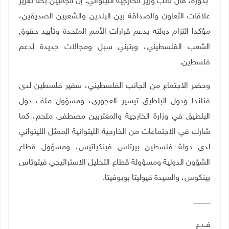
بدوره، قال نائب وزير الخارجية الليتواني: إن الجانبين بحثا تعزيز
علاقات التعاون والصداقة بين البلدين والشعبين الصديقين،
مؤكدا التزام دولته بدعم قرارات الأمم المتحدة وتأييد حقوق
الشعب الفلسطيني، وبتبني سبل ومجالات جديدة لدعم
فلسطين.
وحضر الاجتماع من الجانب الفلسطيني، سفير فلسطين لدى
فنلندا ودول البلطيق تيسير العجوري، ومسؤول ملف دول
البلطيق في وزارة الخارجية والمغتربين مصطفى ملحم، كما
شارك في الاجتماعات من الخارجية الليتوانية الممثل الليتواني
لدى دولة فلسطين بيرتاس فينكياتيس، ومسؤول قطاع
الشؤون الدولية ومسؤولة قطاع التحليل الاستراتيجي فيتوتاس
بينكوس، والسيدة فيوليتا بوبوفيتا.
ــــــــــــــــ
ف.ع