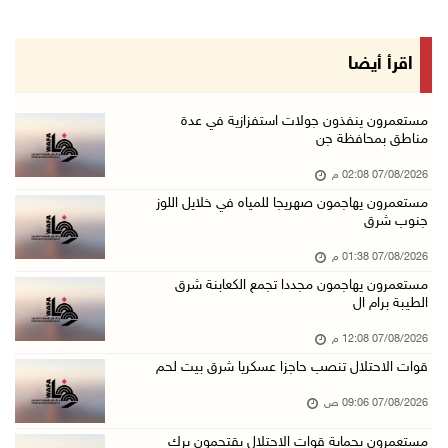
07/آب/2026 09:06 ص
مستعمرون بحماية قوات الاحتلال يقتحمون برك سلي ...
اقرأ أيضا
07/آب/2026 08:39 ص
الاحتلال يقتحم بلدة طمون جنوب طوباس
مستعمرون ينفذون جولات استفزازية في عدة
مناطق بمحافظة جن
07/آب/2026 08:24 ص
07/08/2026 02:08 م
محافظة القدس: انسحاب قوات الاحتلال من مخيم قل ...
مستعمرون يهاجمون صهريجا للمياه في خلايل اللوز
07/آب/2026 08:23 ص
جنوب شرق
الطقس: أجواء صافية صيفية والحرارة حول معدلها ...
07/08/2026 01:38 م
07/آب/2026 08:15 ص
مستعمرون يهاجمون مجددا تجمع الكعابنة شرق
الطيبة برام ال
تواصل انتهاكات الاحتلال والمستعمرين: اعتقالات ...
06/آب/2026 11:53 م
07/08/2026 12:08 م
قوات الاحتلال تنصب حاجزا عسكريا شرق بيت لحم
الاحتلال يخطر باقتلاع أشجار من 310 دونمات وال ...
06/آب/2026 11:14 م
07/08/2026 09:06 ص
قوات الاحتلال تقتحم يعبد جنوب غرب جنين
مستعمرون بحماية قوات الاحتلال يقتحمون برك