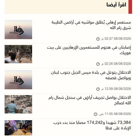
سلطة المياه تطلق مشروعا وطنيا يقود التحول نحو ...
اقرأ أيضا
08/آب/2026 12:30 م
الإعصار "دولفين" يضرب أوكيناوا باليابان والصي ...
مستعمر إرهابي يُطلق مواشيه في أراضي الطيبة
شرق رام الله
08/آب/2026 12:08 م
08/08/2026 02:37 م
42 الف مسافر تنقلوا عبر معبر الكرامة الأسبوع ...
إصابتان في هجوم للمستعمرين الإرهابيين على بيت
08/آب/2026 11:44 ص
فوريك
الاحتلال يواصل تجريف أراضٍ في سنجل شمال رام ...
08/08/2026 02:26 م
08/آب/2026 11:35 ص
الاحتلال يتوغل في بلدة ميس الجبل جنوب لبنان
ويواصل قصفه
منتخبنا الوطني للتايكواندو يستهل مشاركته في ب ...
08/آب/2026 11:06 ص
08/08/2026 12:39 م
الاحتلال يواصل تجريف أراضٍ في سنجل شمال رام
"فانا": الثقافة البحرينية تـصون الهوية الوطني ...
الله لصالح
08/آب/2026 11:04 ص
08/08/2026 11:35 ص
73,384 شهيدا و174,242 مصابا منذ بدء حرب الإبا ...
73,384 شهيدا و174,242 مصابا منذ بدء حرب
08/آب/2026 10:50 ص
الإبادة على قطا