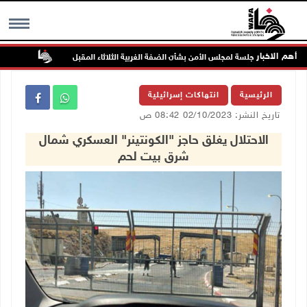
أهم الاخبار
جلسة لمجلس الأمن بشأن الضفة الغربية الثلاثاء المقبل
الحايك: ن
MENU
الرئيسية
انتهاكات إسرائيلية
تاريخ النشر: 02/10/2023 08:42 ص
الاحتلال يغلق حاجز "الكونتينر" العسكري شمال
شرق بيت لحم