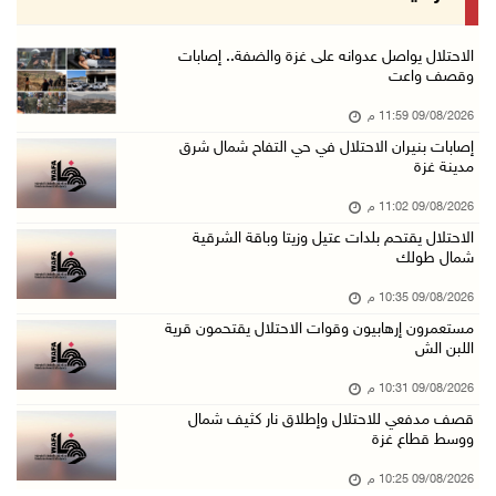
09/آب/2026 07:54 م
الاحتلال يقتحم برك سليمان جنوب بيت لحم
الاحتلال يواصل عدوانه على غزة والضفة.. إصابات
وقصف واعت
09/آب/2026 07:33 م
09/08/2026 11:59 م
مستعمرون إرهابيون يهاجمون قرية المغير والاحتل ...
إصابات بنيران الاحتلال في حي التفاح شمال شرق
09/آب/2026 07:02 م
مدينة غزة
ياسر عباس يُهنئ الأمين العام لجبهة التحرير ال ...
09/08/2026 11:02 م
09/آب/2026 06:30 م
الاحتلال يقتحم بلدات عتيل وزيتا وباقة الشرقية
شمال طولك
الجامعة العربية تنعى السفير دياب اللوح
09/آب/2026 05:28 م
09/08/2026 10:35 م
مستعمرون إرهابيون وقوات الاحتلال يقتحمون قرية
ثلاث إصابات برصاص الاحتلال في مدينة خان يونس
اللبن الش
09/آب/2026 05:04 م
09/08/2026 10:31 م
سلطة المياه: تنظيم مياه الأغوار الشمالية يهدف ...
قصف مدفعي للاحتلال وإطلاق نار كثيف شمال
09/آب/2026 04:45 م
ووسط قطاع غزة
مسك تكافح آثار الحروق وتنتظر العلاج خارج غزة
09/08/2026 10:25 م