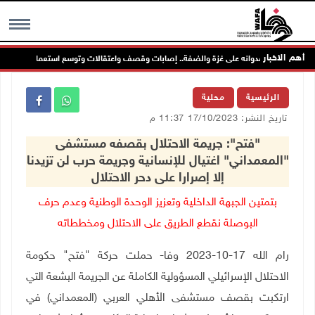
أهم الاخبار
تلال يواصل عدوانه على غزة والضفة.. إصابات وقصف واعتقالات وتوسع استعماري
MENU
الرئيسية
محلية
تاريخ النشر: 17/10/2023 11:37 م
"فتح": جريمة الاحتلال بقصفه مستشفى
"المعمداني" اغتيال للإنسانية وجريمة حرب لن تزيدنا
إلا إصرارا على دحر الاحتلال
بتمتين الجبهة الداخلية وتعزيز الوحدة الوطنية وعدم حرف
البوصلة نقطع الطريق على الاحتلال ومخططاته
رام الله 17-10-2023 وفا- حملت حركة "فتح" حكومة
الاحتلال الإسرائيلي المسؤولية الكاملة عن الجريمة البشعة التي
ارتكبت بقصف مستشفى الأهلي العربي (المعمداني) في