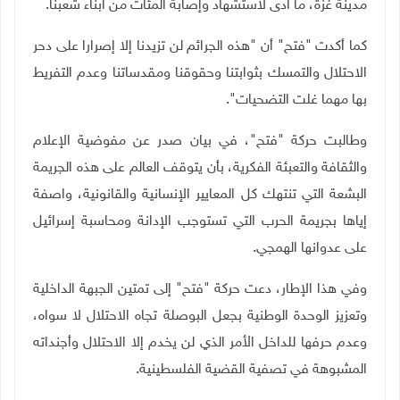
مدينة غزة، ما أدى لاستشهاد وإصابة المئات من أبناء شعبنا
.
كما أكدت "فتح" أن "هذه الجرائم لن تزيدنا إلا إصرارا على دحر
الاحتلال والتمسك بثوابتنا وحقوقنا ومقدساتنا وعدم التفريط
بها مهما غلت التضحيات".
وطالبت حركة "فتح"، في بيان صدر عن مفوضية الإعلام
والثقافة والتعبئة الفكرية، بأن يتوقف العالم على هذه الجريمة
البشعة التي تنتهك كل المعايير الإنسانية والقانونية، واصفة
إياها بجريمة الحرب التي تستوجب الإدانة ومحاسبة إسرائيل
على عدوانها الهمجي
.
وفي هذا الإطار، دعت حركة "فتح" إلى تمتين الجبهة الداخلية
وتعزيز الوحدة الوطنية بجعل البوصلة تجاه الاحتلال لا سواه،
وعدم حرفها للداخل الأمر الذي لن يخدم إلا الاحتلال وأجنداته
المشبوهة في تصفية القضية الفلسطينية.