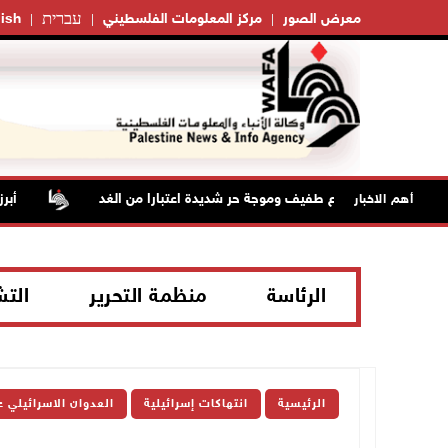
עברית
معرض الصور
مركز المعلومات الفلسطيني
ish
الطقس: ارتفاع طفيف وموجة حر شديدة اعتبارا من الغد
أبرز عناو
أهم الاخبار
الرئاسة
منظمة التحرير
الت
الرئيسية
انتهاكات إسرائيلية
العدوان الاسرائيلي 