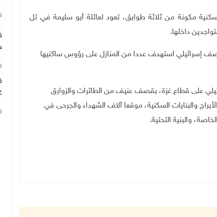
26
نية مكونة من ثلاثة طوابق، تعود لعائلة أبو سليمة في تل
اجدين داخلها.
ق
ج
ح، في قصف إسرائيلي استهدف عددا من المنازل على رؤوس ساكنيها
26
ق
ائيلي على قطاع غزة، بقصف عنيف من الطائرات والزوارق
غ
أبراج والبنايات السكنية، موقعا آلاف الشهداء والجرحى في
26
اصة، والبنية التحتية.