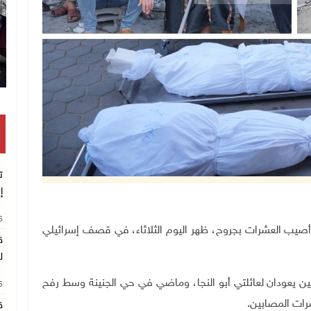
تكريم متفوقين بالثانوية العامة في خ
ت
إ
26
واطنين، وأصيب العشرات بجروح، ظهر اليوم الثلاثاء، في قصف إسرائيلي
ق
ل
لين يعودان لعائلتي أبو النجا، وماضي في حي الجنينة وسط رفح
26
رات المصابين.
ق