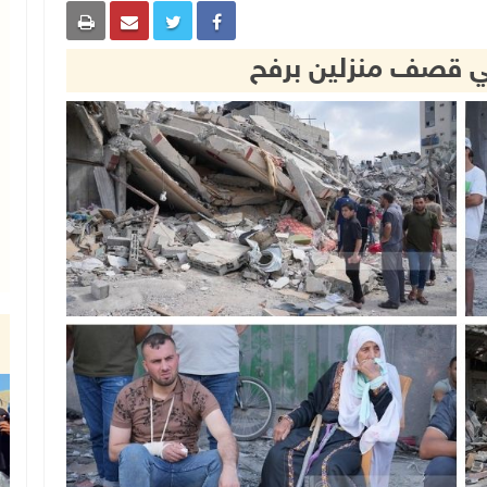
 قصف منزلين برفح