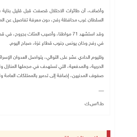
وأضاف، أن طائرات الاحتلال قصفت قبل قليل بناية سك
السلطان غرب محافظة رفح، دون معرفة تفاصيل عن المتو
وقد استشهد 71 مواطنا، وأصيب المئات بجرو
في رفح وخان يونس جنوب قطاع غزة، صباح اليوم.
ولليوم الحادي عشر على التوالي، يتواصل العدوان الإسر
الحربية، والمدفعية، التي تستهدف في مجملها المنازل وال
صفوف المدنيين، إضافة إلى تدمير بالممتلكات العامة والخ
ــــــــ
ط.ا/س.ك