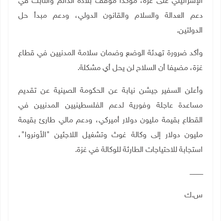
الإسرائيلي على غزة، مؤكدا موقف بلاده الدائم والثابت في
دعم العدالة والسلام والقانون الدولي، ودعم مبدأ حل
الدولتين.
وأكد ضرورة تهدئة الوضع وضمان سلامة المدنيين في قطاع
غزة، مضيفا أن السلاح لن يحل أي مشكلة.
وأعلن السفير جيشن نيابة عن الحكومة الصينية عن تقديم
مساعدة عاجلة وفورية لدعم الفلسطينيين المدنيين في
القطاع بقيمة مليون دولار أميركي، ودعم مالي طارئ بقيمة
مليون دولار إلى وكالة غوث وتشغيل اللاجئين "الأونروا"،
استجابة للاحتياجات الطارئة للوكالة في غزة
.
ـــــــــــــ
س.ك