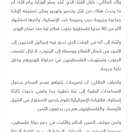
وأكد المالكي، خلال اللقاء الذي عُقد بمقر الوزارة برام الله، أن
ما يحدث هناك من قتل وتدمير وتهجير يمكن تصنيفه كإبادة
جماعية وجريمة حرب وجريمة ضد الإنسانية، وآخرها استشهاد
أكثر من 80 مدنيا فلسطينيا جنوب قطاع غزة منذ صباح اليوم.
وأشار إلى أنه في الوقت الذي تدعو فيه إسرائيل المدنيين إلى
اللجوء من شمال القطاع ووسطه إلى الجنوب، لا تزال تقصف
الجنوب وتستهدف الفلسطينيين في محاولة لتهجيرهم وخلق
نكبة جديدة.
وأضاف المالكي: أن تصريحات نتنياهو بعدم السماح بدخول
المساعدات الطبية إلى غزة خطيرة جدا وتعني حدوث كارثة
إنسانية، فالقيادة الإسرائيلية تقوم بتدمير الاستقرار في الشرق
الأوسط، والفلسطينيون هم من يدفعون الثمن
.
وثمن موقف الصين الدائم والثابت في دعم دولة فلسطين،
وسعيها المستمر في المحافل الدولية إلى دعم إقامة الدولة