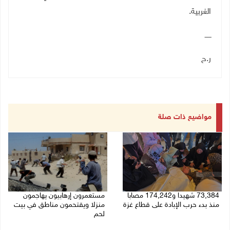
الغربية.
ــــــ
ر.ح
مواضيع ذات صلة
73,384 شهيدا و174,242 مصابا
مستعمرون إرهابيون يهاجمون
منذ بدء حرب الإبادة على قطاع غزة
منزلا ويقتحمون مناطق في بيت
لحم
08/08/2026 10:50 ص