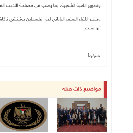
وتطوير اللعبة الشعبية، بما يصب في مصلحة اللاعب الف
وحضر اللقاء السفير الياباني لدى فلسطين يوئيتشي ناكاشي
أبو سليم.
ــــ
م.غ/و.أ
مواضيع ذات صلة