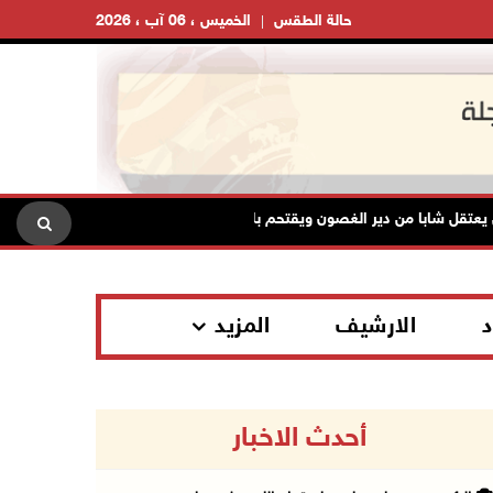
حالة الطقس
الخميس ، 06 آب ، 2026
قل شابا من دير الغصون ويقتحم بلدات شمال طولكرم
السلطات الإس
د
الارشيف
المزيد
أحدث الاخبار