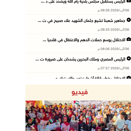
الرئيس يستقبل مجلس بلدية رام الله ويشدد على د ...
06/آب/2026 08:36 م
جماهير شعبنا تشيع جثمان الشهيد علاء صبيح في ت ...
06/آب/2026 08:33 م
الاحتلال يوسع حملات الدهم والاعتقال في قلنديا ...
06/آب/2026 08:06 م
الرئيس المصري وملك البحرين يشددان على ضرورة ت ...
06/آب/2026 07:57 م
الاحتلال يخطر بإزالة أشجار زيتون والاستيلاء ع ...
06/آب/2026 07:53 م
فيديو
رابطة العالم الإسلامي تدين تواصل انتهاكات الا ...
06/آب/2026 07:36 م
اليونيسف: استشهاد 300 طفل منذ وقف إطلاق النار ...
06/آب/2026 07:34 م
Previous
Next