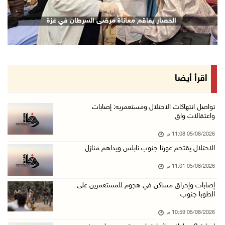
الرئيس يقلد قامات وطنية ومؤسسين في "اتحاد الك ...
الحصار يفاقم معاناة مرضى السرطان في غزة
05/آب/2026 08:47 م
قوات الاحتلال تنصب حاجزا عسكريا شرق بيت لحم
05/آب/2026 08:13 م
الرئيس يقلد عائلة القائد الوطني الراحل أحمد ع ...
اقرأ أيضا
05/آب/2026 08:05 م
باسم الرئيس: وزير الداخلية يمنح العميد جيسون ...
تواصل انتهاكات الاحتلال ومستعمريه: إصابات
واعتقالات واق
05/آب/2026 07:50 م
05/08/2026 11:08 م
الاحتلال يقتحم كفر مالك ودير جرير ومستعمرون ي ...
الاحتلال يقتحم عورتا جنوب نابلس ويداهم منازل
05/آب/2026 07:17 م
05/08/2026 11:01 م
"التربية" تخرج الفوج الأول من مدربي المعلمين ...
05/آب/2026 06:44 م
إصابات وإحراق مساكن في هجوم للمستعمرين على
الطوبا جنوب
عبد السلام السيد يفوز بترشيح الديمقراطيين لمج ...
05/08/2026 10:59 م
05/آب/2026 06:43 م