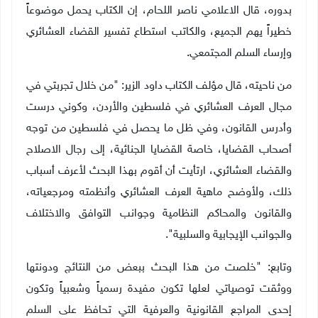
بدوره، قال الاعلامي ناصر اللحام، إن الكتاب يحمل موضوعاً
خطيراً يهم الجميع، والكاتب استطاع تفسير القضاء العشائري
وإرساء السلم المجتمعي.
من ناحيته، قال مؤلف الكتاب داود الزير: "من خلال تجربتي في
مجال العرف العشائري في فلسطين والأردن، وكوني درست
وأدرس القانون، وفي ظل ما يحصل في فلسطين من توجه
أصحاب القضايا، خاصة القضايا الجنائية، إلى رجال الاصلاح
والقضاء العشائري، ارتأيت أن أقوم بهذا البحث لأعرف أسباب
ذلك، ولأوضح ماهية العرف العشائري وأنظمته ومرجعياته،
والقانون والمحاكم النظامية وجوانب التوافق والاختلاف
والجوانب الإيجابية والسلبية".
وتابع: "خلصت من هذا البحث ببعض من النتائج ودونتها
ووثقت توصياتي لعلها تكون مفيدة رسمياً وشعبياً وتكون
إحدى المراجع القانونية والعرفية التي تحافظ على السلم