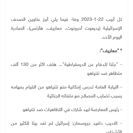
تل أبيب 22-1-2023 وفا- فيما يلي أبرز عناوين الصحف
الإسرائيلية (يديعوت أحرونوت، معاريف، هآرتس)، الصادرة
اليوم الأحد.
* "معاريف":
- "جئنا للدفاع عن الديمقراطية"... هتف اكثر من 130 ألف
متظاهر ضد نتنياهو
- النيابة العامة تدرس إمكانية منع نتنياهو من القيام بمهامه
بسبب تضارب المصالح مع ملفاته الجنائية
- رئيس المعارضة لبيد شارك في التظاهرات ضد نتنياهو
- الاديب دافيد جروسمان: إسرائيل لم تعد بيتا للكثير من
الأشخاص