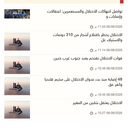
06/آب/2026 08:36 م
جماهير شعبنا تشيع جثمان الشهيد علاء صبيح في ت ...
تواصل انتهاكات الاحتلال والمستعمرين: اعتقالات
وإصابات و
06/آب/2026 08:33 م
06/08/2026 11:53 م
الاحتلال يوسع حملات الدهم والاعتقال في قلنديا ...
الاحتلال يخطر باقتلاع أشجار من 310 دونمات
06/آب/2026 08:06 م
والاستيلاء عل
الرئيس المصري وملك البحرين يشددان على ضرورة ت ...
06/08/2026 11:14 م
06/آب/2026 07:57 م
قوات الاحتلال تقتحم يعبد جنوب غرب جنين
الاحتلال يخطر بإزالة أشجار زيتون والاستيلاء ع ...
06/08/2026 10:49 م
06/آب/2026 07:53 م
48 إصابة منذ بدء عدوان الاحتلال على مخيم قلنديا
رابطة العالم الإسلامي تدين تواصل انتهاكات الا ...
وكفر عق
06/آب/2026 07:36 م
06/08/2026 10:45 م
اليونيسف: استشهاد 300 طفل منذ وقف إطلاق النار ...
الاحتلال يعتقل شابين من المغير
06/آب/2026 07:34 م
06/08/2026 10:27 م
الاحتلال يدمّر بيت الزوجية قبل ساعات من الزفا ...
06/آب/2026 07:27 م