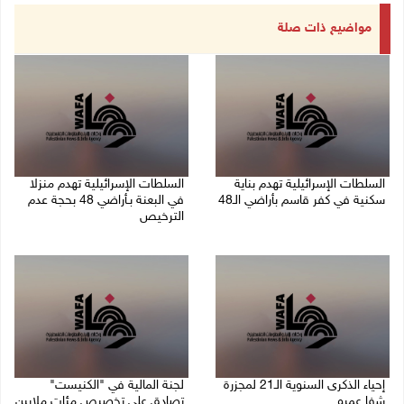
مواضيع ذات صلة
السلطات الإسرائيلية تهدم بناية
السلطات الإسرائيلية تهدم منزلا
سكنية في كفر قاسم بأراضي الـ48
في البعنة بـأراضي 48 بحجة عدم
الترخيص
06/08/2026 09:07 ص
05/08/2026 08:36 ص
إحياء الذكرى السنوية الـ21 لمجزرة
لجنة المالية في "الكنيست"
شفا عمرو
تصادق على تخصيص مئات ملايين