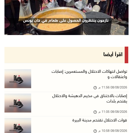
08/آب/2026 09:11 م
الاحتلال يقتحم كوبر شمال رام الله
نازحون ينتظرون الحصول على طعام في خان يونس
08/آب/2026 08:27 م
إصابات بالاختناق خلال مواجهات مع الاحتلال في ...
08/آب/2026 08:23 م
الاحتلال ينصب حواجز طيارة في محيط مخيم طولكرم ...
اقرأ أيضا
08/آب/2026 07:56 م
مستعمرون يهاجمون قرية أبو فلاح
تواصل انتهاكات الاحتلال والمستعمرين: إصابات
واعتقالات و
08/آب/2026 07:07 م
08/08/2026 11:56 م
مستعمرون يقتحمون بلدة بيت عور التحتا وقرية جل ...
إصابات بالاختناق في مخيم الدهيشة والاحتلال
08/آب/2026 06:39 م
يقتحم بلدات
فلسطين تدين الهجوم على ناقلة إماراتية في مضيق ...
08/08/2026 11:05 م
08/آب/2026 06:25 م
قوات الاحتلال تقتحم مدينة البيرة
شعراء غزة يوثقون النزوح والفقد بقصائد من الخي ...
08/08/2026 10:58 م