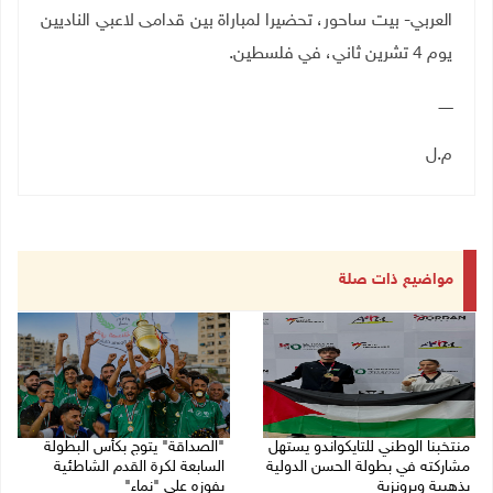
العربي- بيت ساحور، تحضيرا لمباراة بين قدامى لاعبي الناديين
يوم 4 تشرين ثاني، في فلسطين.
ــــــ
م.ل
مواضيع ذات صلة
منتخبنا الوطني للتايكواندو يستهل
"الصداقة" يتوج بكأس البطولة
مشاركته في بطولة الحسن الدولية
السابعة لكرة القدم الشاطئية
بذهبية وبرونزية
بفوزه على "نماء"