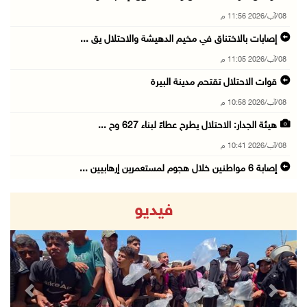
08/آب/2026 11:56 م
إصابات بالاختناق في مخيم الدهيشة والاحتلال يق ...
08/آب/2026 11:05 م
قوات الاحتلال تقتحم مدينة البيرة
08/آب/2026 10:58 م
هيئة الجدار: الاحتلال يطرح عطاءً لبناء 627 وح ...
08/آب/2026 10:41 م
إصابة 6 مواطنين خلال هجوم لمستعمرين إرهابيين ...
08/آب/2026 10:12 م
فيديو
الاحتلال يحتجز مواطنين من طمون ومخيم الفارعة
08/آب/2026 09:33 م
الاحتلال يقتحم قرية المغير شمال شرق رام الله
08/آب/2026 09:32 م
revious
Next
مستعمرون يهاجمون مسجدا في بلدة إذنا غرب الخلي ...