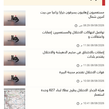
08/آب/2026 09:32 م
مستعمرون يهاجمون مسجدا في بلدة إذنا غرب الخلي ...
مستعمرون إرهابيون يسرقون جرارا زراعيا من بيت
أمرين شمال
08/آب/2026 09:11 م
09/08/2026 08:29 ص
الاحتلال يقتحم كوبر شمال رام الله
تواصل انتهاكات الاحتلال والمستعمرين: إصابات
08/آب/2026 08:27 م
واعتقالات و
إصابات بالاختناق خلال مواجهات مع الاحتلال في ...
08/08/2026 11:56 م
08/آب/2026 08:23 م
إصابات بالاختناق في مخيم الدهيشة والاحتلال
يقتحم بلدات
الاحتلال ينصب حواجز طيارة في محيط مخيم طولكرم ...
08/آب/2026 07:56 م
08/08/2026 11:05 م
قوات الاحتلال تقتحم مدينة البيرة
مستعمرون يهاجمون قرية أبو فلاح
08/آب/2026 07:07 م
08/08/2026 10:58 م
مستعمرون يقتحمون بلدة بيت عور التحتا وقرية جل ...
هيئة الجدار: الاحتلال يطرح عطاءً لبناء 627 وحدة
استعمار
08/آب/2026 06:39 م
فلسطين تدين الهجوم على ناقلة إماراتية في مضيق ...
08/08/2026 10:41 م