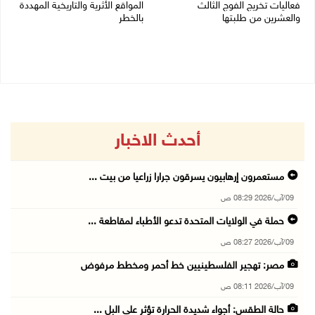
فعاليات تخريج الفوج الثالث
المواقع الأثرية والتاريخية المهددة
والعشرين من طلبتها
بالخطر
08/08/2026 06:20 م
08/08/2026 04:50 م
أحدث الاخبار
مستعمرون إرهابيون يسرقون جرارا زراعيا من بيت ...
09/آب/2026 08:29 ص
حملة في الولايات المتحدة تدعو الأطباء لمقاطعة ...
09/آب/2026 08:27 ص
مصر: تهجير الفلسطينيين خط أحمر ومخطط مرفوض
09/آب/2026 08:11 ص
حالة الطقس: أجواء شديدة الحرارة تؤثر على البل ...