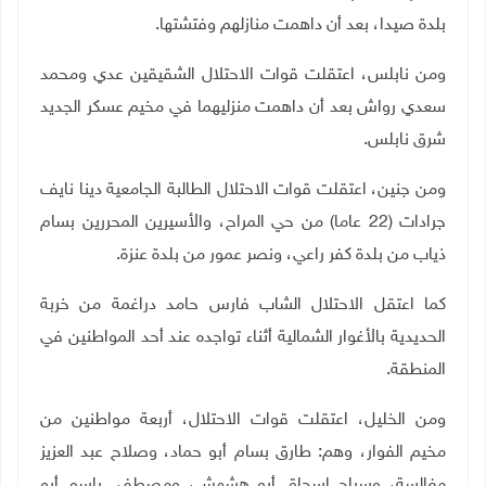
بلدة صيدا، بعد أن داهمت منازلهم وفتشتها.
ومن نابلس، اعتقلت قوات الاحتلال الشقيقين عدي ومحمد
سعدي رواش بعد أن داهمت منزليهما في مخيم عسكر الجديد
شرق نابلس
.
ومن جنين، اعتقلت قوات الاحتلال الطالبة الجامعية دينا نايف
جرادات (22 عاما) من حي المراح، والأسيرين المحررين بسام
ذياب من بلدة كفر راعي، ونصر عمور من بلدة عنزة.
كما اعتقل الاحتلال الشاب فارس حامد دراغمة من خربة
الحديدية بالأغوار الشمالية أثناء تواجده عند أحد المواطنين في
المنطقة
.
ومن الخليل، اعتقلت قوات الاحتلال، أربعة مواطنين من
مخيم الفوار، وهم: طارق بسام أبو حماد، وصلاح عبد العزيز
مغالسة، وسراج إسحاق أبو هشهش، ومصطفى باسم أبو