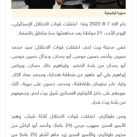
صورة أرشيفية
رام الله 7-8-2022 وفا- اعتقلت قوات الاحتلال الإسرائيلي،
اليوم الأحد، 21 مواطنا بعد مداهمتها عدة مناطق بالضفة
.
ففي مدينة بيت لحم، اعتقلت قوات الاحتلال: سيد محمد
صبيح، وأحمد حسين موسى أبو رمدان، وعدّال حسين موسى
أبو رمدان من بلدة الخضر، وإبراهيم خالد حسان، ورياض
إبراهيم علي أبو عاهور من منطقة هندازة، ومحمد عماد الكار،
واياد نادر سليمان طقاطقة، ومحمد حسين على ديرية، اثناء
عبورهم على حاجز الكونتينر العسكري شرق بيت لحم، وجميعهم
من بلدة بيت فجار
.
ومن طولكرم، اعتقلت قوات الاحتلال ثلاثة شبان، وهم:
الأسير المحرر صهيب مرعي (24 عاما)، وأحمد أبو كباش من
مخيم طولكرم، والأسير المحرر زيد ماهر أشقر (25 عاما) من