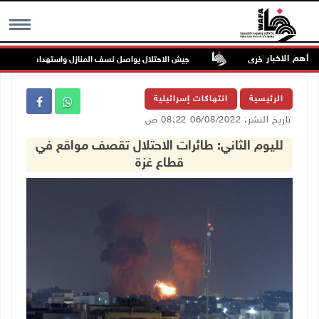
أهم الاخبار
غناما ويصيب أخرى
جيش الاحتلال يواصل نسف المنازل واستهداف خيام النازحي
MENU
الرئيسية
انتهاكات إسرائيلية
تاريخ النشر: 06/08/2022 08:22 ص
لليوم الثاني: طائرات الاحتلال تقصف مواقع في
قطاع غزة