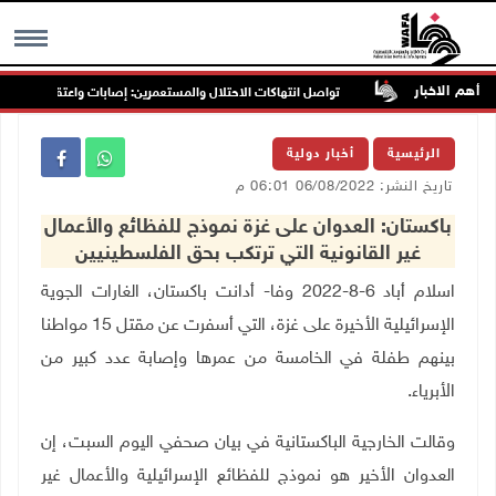
أهم الاخبار
غرب جنين
تواصل انتهاكات الاحتلال والمستعمرين: إصابات واعتقالات واقتحام
MENU
الرئيسية
أخبار دولية
تاريخ النشر: 06/08/2022 06:01 م
باكستان: العدوان على غزة نموذج للفظائع والأعمال
غير القانونية التي ترتكب بحق الفلسطينيين
اسلام أباد 6-8-2022 وفا- أدانت باكستان، الغارات الجوية
الإسرائيلية الأخيرة على غزة، التي أسفرت عن مقتل 15 مواطنا
بينهم طفلة في الخامسة من عمرها وإصابة عدد كبير من
الأبرياء
.
وقالت الخارجية الباكستانية في بيان صحفي اليوم السبت، إن
العدوان الأخير هو نموذج للفظائع الإسرائيلية والأعمال غير