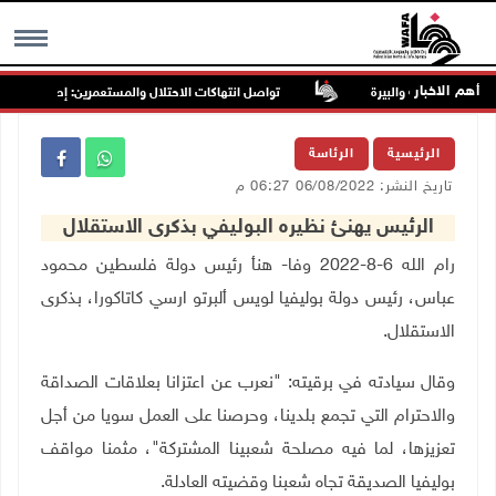
أهم الاخبار
تواصل انتهاكات الاحتلال والمستعمرين: إصابات واعتقال
MENU
الرئيسية
الرئاسة
تاريخ النشر: 06/08/2022 06:27 م
الرئيس يهنئ نظيره البوليفي بذكرى الاستقلال
رام الله 6-8-2022 وفا- هنأ رئيس دولة فلسطين محمود
عباس، رئيس دولة بوليفيا لويس ألبرتو ارسي كاتاكورا، بذكرى
الاستقلال.
وقال سيادته في برقيته: "نعرب عن اعتزانا بعلاقات الصداقة
والاحترام التي تجمع بلدينا، وحرصنا على العمل سويا من أجل
تعزيزها، لما فيه مصلحة شعبينا المشتركة"، مثمنا مواقف
بوليفيا الصديقة تجاه شعبنا وقضيته العادلة.