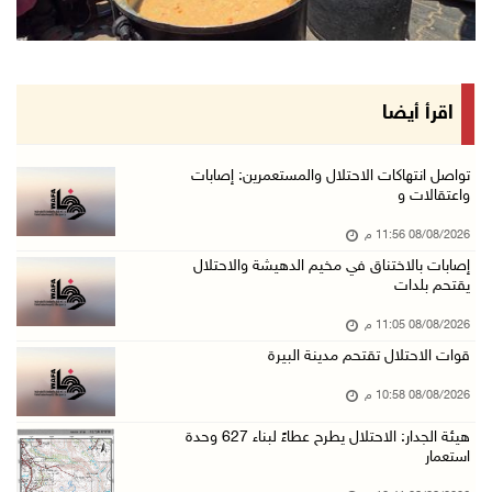
إصابات بالاختناق خلال مواجهات مع الاحتلال في ...
08/آب/2026 08:23 م
الاحتلال ينصب حواجز طيارة في محيط مخيم طولكرم ...
اقرأ أيضا
08/آب/2026 07:56 م
مستعمرون يهاجمون قرية أبو فلاح
تواصل انتهاكات الاحتلال والمستعمرين: إصابات
واعتقالات و
08/آب/2026 07:07 م
08/08/2026 11:56 م
مستعمرون يقتحمون بلدة بيت عور التحتا وقرية جل ...
إصابات بالاختناق في مخيم الدهيشة والاحتلال
08/آب/2026 06:39 م
يقتحم بلدات
فلسطين تدين الهجوم على ناقلة إماراتية في مضيق ...
08/08/2026 11:05 م
08/آب/2026 06:25 م
قوات الاحتلال تقتحم مدينة البيرة
شعراء غزة يوثقون النزوح والفقد بقصائد من الخي ...
08/08/2026 10:58 م
08/آب/2026 06:23 م
هيئة الجدار: الاحتلال يطرح عطاءً لبناء 627 وحدة
الجامعة العربية الأمريكية تختتم فعاليات تخريج ...
استعمار
08/آب/2026 06:20 م