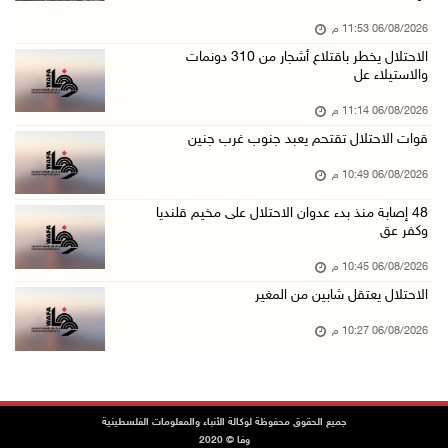
06/آب/2026 08:33 م
06/08/2026 11:53 م
الاحتلال يوسع حملات الدهم والاعتقال في قلنديا ...
الاحتلال يخطر باقتلاع أشجار من 310 دونمات
06/آب/2026 08:06 م
والاستيلاء عل
الرئيس المصري وملك البحرين يشددان على ضرورة ت ...
06/08/2026 11:14 م
06/آب/2026 07:57 م
قوات الاحتلال تقتحم يعبد جنوب غرب جنين
الاحتلال يخطر بإزالة أشجار زيتون والاستيلاء ع ...
06/08/2026 10:49 م
06/آب/2026 07:53 م
48 إصابة منذ بدء عدوان الاحتلال على مخيم قلنديا
رابطة العالم الإسلامي تدين تواصل انتهاكات الا ...
وكفر عق
06/آب/2026 07:36 م
06/08/2026 10:45 م
اليونيسف: استشهاد 300 طفل منذ وقف إطلاق النار ...
الاحتلال يعتقل شابين من المغير
06/آب/2026 07:34 م
06/08/2026 10:27 م
الاحتلال يدمّر بيت الزوجية قبل ساعات من الزفا ...
06/آب/2026 07:27 م
إصابتان بالرصاص والاعتداء خلال اقتحام الاحتلا ...
جميع الحقوق محفوظة لوكالة الأنباء والمعلومات الفلسطينية
وفا © 2020
06/آب/2026 06:56 م