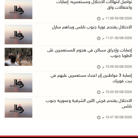
باسم الرئيس: وزير الداخلية يمنح العميد جيسون ...
تواصل انتهاكات الاحتلال ومستعمريه: إصابات
واعتقالات واق
05/آب/2026 07:50 م
05/08/2026 11:08 م
الاحتلال يقتحم كفر مالك ودير جرير ومستعمرون ي ...
الاحتلال يقتحم عورتا جنوب نابلس ويداهم منازل
05/آب/2026 07:17 م
05/08/2026 11:01 م
"التربية" تخرج الفوج الأول من مدربي المعلمين ...
05/آب/2026 06:44 م
إصابات وإحراق مساكن في هجوم للمستعمرين على
الطوبا جنوب
عبد السلام السيد يفوز بترشيح الديمقراطيين لمج ...
05/08/2026 10:59 م
05/آب/2026 06:43 م
إصابة 3 مواطنين إثر اعتداء مستعمرين عليهم في
الهلال الأحمر: 8 إصابات إثر اعتداء الاحتلال ...
بيت فوريك
05/آب/2026 06:13 م
05/08/2026 10:53 م
مخطط استعماري جديد في "جيلو" يهدد بعزل القدس ...
الاحتلال يقتحم قريتي اللبن الشرقية وعمورية جنوب
نابلس
05/آب/2026 06:10 م
الاحتلال ينصب حاجزًا عسكريًا على مدخل بلدة دي ...
05/08/2026 10:47 م
05/آب/2026 06:04 م
البيرة: الاحتلال يستولي على ثلاثة منازل في حي ...