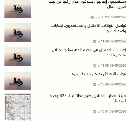
الاحتلال يقتحم قرية المغير شمال شرق رام الله
مستعمرون إرهابيون يسرقون جرارا زراعيا من بيت
أمرين شمال
08/آب/2026 09:32 م
09/08/2026 08:29 ص
مستعمرون يهاجمون مسجدا في بلدة إذنا غرب الخلي ...
تواصل انتهاكات الاحتلال والمستعمرين: إصابات
08/آب/2026 09:11 م
واعتقالات و
الاحتلال يقتحم كوبر شمال رام الله
08/08/2026 11:56 م
08/آب/2026 08:27 م
إصابات بالاختناق في مخيم الدهيشة والاحتلال
يقتحم بلدات
إصابات بالاختناق خلال مواجهات مع الاحتلال في ...
08/آب/2026 08:23 م
08/08/2026 11:05 م
قوات الاحتلال تقتحم مدينة البيرة
الاحتلال ينصب حواجز طيارة في محيط مخيم طولكرم ...
08/آب/2026 07:56 م
08/08/2026 10:58 م
مستعمرون يهاجمون قرية أبو فلاح
هيئة الجدار: الاحتلال يطرح عطاءً لبناء 627 وحدة
استعمار
08/آب/2026 07:07 م
مستعمرون يقتحمون بلدة بيت عور التحتا وقرية جل ...
08/08/2026 10:41 م
08/آب/2026 06:39 م
فلسطين تدين الهجوم على ناقلة إماراتية في مضيق ...