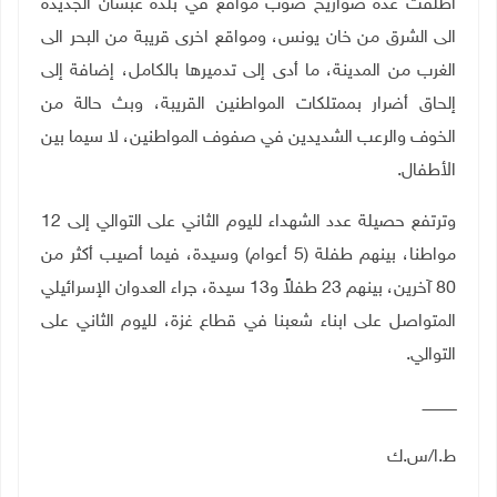
أطلقت عدة صواريخ صوب مواقع في بلدة عبسان الجديدة
الى الشرق من خان يونس، ومواقع اخرى قريبة من البحر الى
الغرب من المدينة، ما أدى إلى تدميرها بالكامل، إضافة إلى
إلحاق أضرار بممتلكات المواطنين القريبة، وبث حالة من
الخوف والرعب الشديدين في صفوف المواطنين، لا سيما بين
الأطفال.
وترتفع حصيلة عدد الشهداء لليوم الثاني على التوالي إلى 12
مواطنا، بينهم طفلة (5 أعوام) وسيدة، فيما أصيب أكثر من
80 آخرين، بينهم 23 طفلاً و13 سيدة، جراء العدوان الإسرائيلي
المتواصل على ابناء شعبنا في قطاع غزة، لليوم الثاني على
التوالي.
ـــــــــــــــ
ط.ا/س.ك