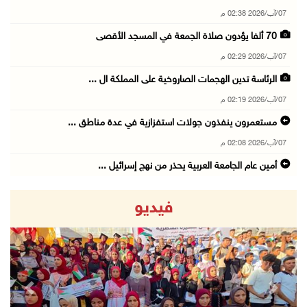
07/آب/2026 02:38 م
70 ألفا يؤدون صلاة الجمعة في المسجد الأقصى
07/آب/2026 02:29 م
الرئاسة تدين الهجمات الصاروخية على المملكة ال ...
07/آب/2026 02:19 م
مستعمرون ينفذون جولات استفزازية في عدة مناطق ...
07/آب/2026 02:08 م
أمين عام الجامعة العربية يحذر من نهج إسرائيل ...
07/آب/2026 01:41 م
فيديو
مستعمرون يهاجمون صهريجا للمياه في خلايل اللوز ...
07/آب/2026 01:38 م
مستعمرون يهاجمون مجددا تجمع الكعابنة شرق الطي ...
07/آب/2026 12:08 م
revious
Next
أسعار النفط تواصل الصعود وسط مخاوف بشأن مستقب ...