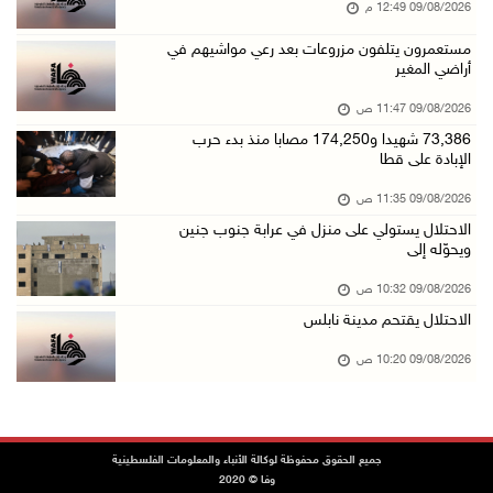
09/08/2026 12:49 م
وفاة سفير فلسطين لدى مصر القائد الوطني دياب ا ...
مستعمرون يتلفون مزروعات بعد رعي مواشيهم في
أراضي المغير
09/آب/2026 10:42 ص
الاحتلال يستولي على منزل في عرابة جنوب جنين و ...
09/08/2026 11:47 ص
09/آب/2026 10:32 ص
73,386 شهيدا و174,250 مصابا منذ بدء حرب
الإبادة على قطا
الاحتلال يقتحم مدينة نابلس
09/08/2026 11:35 ص
09/آب/2026 10:20 ص
الاحتلال يستولي على منزل في عرابة جنوب جنين
"التعليم العالي" تختتم تدريبا حول إعداد المبا ...
ويحوّله إلى
09/آب/2026 10:19 ص
09/08/2026 10:32 ص
وفاة شابة متأثرة بإصابتها جراء حادث سير قرب ج ...
الاحتلال يقتحم مدينة نابلس
09/آب/2026 10:02 ص
09/08/2026 10:20 ص
اعتقال مواطنين من بلدة سنجل شمال رام الله
09/آب/2026 09:48 ص
قوات الاحتلال تنصب حاجزا عسكريا عند مدخل قرية ...
جميع الحقوق محفوظة لوكالة الأنباء والمعلومات الفلسطينية
وفا © 2020
09/آب/2026 09:43 ص