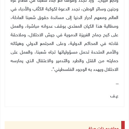
وتابع البيان: "وإذ نجدد وقوفنا مع أبناء شعبنا في قطاع غزة
وجنين وسائر الوطن، نجدد الدعوة لكوكبة الكتّاب والأدباء في
العالم ومعهم أحرار الدنيا إلى مساندة حقوق شعبنا العادلة،
ومطالبة هذا الكيان المعتدي بوقف عدوانه مباشرة، والعمل
على كبح جماح الغريزة الدموية في جيش الاحتلال، وملاحقة
قادته في المحاكم الدولية، وعلى المجتمع الدولي وهيئاته
والأمم المتحدة تحمل مسؤولياتها تجاه شعبنا، والعمل على
حمايته من القتل والطرد والتدمير والاعتقال الذي يمارسه
الاحتلال ويهدد به الوجود الفلسطيني".
ــــ
ع.ف
مواضيع ذات صلة