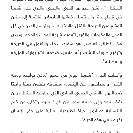
الاحتلال أن تشن عدوانها الجوي والبحري والبري على شعبنا
في قطاع غزة، وأن تتسلل قواتها الخاصة والغاشمة إلى جنين
لتوسّع عين الجريمة بالقتل والاغتيالات، ويتوسع العدو في كل
المدن والمخيمات والقرى لتعميم شِرعة الموت والمحو، وديدن
هذا الاحتلال الغاصب هو سفك الدماء والتغول في الجريمة
وترقيع صورته البشعة بآلة إعلامية ضخمة لنشر روايته المزيفة
والمضللة".
وأضاف البيان: "شعبنا اليوم في جميع أماكن تواجده ومعه
الأحرار والمدافعون عن الإنسان وحقوقه يقفون صفًا واحدًا
ضد النهج والمنهج الدموي السادي الذي يمارسه الاحتلال، ولن
يقف معه وإلى صفه سوى من باع ضميره، وتخلى عن قيم
الإنسانية ومبادئ الحياة الطبيعية المبنية على حق الإنسان
بكرامة في هذه الحياة".