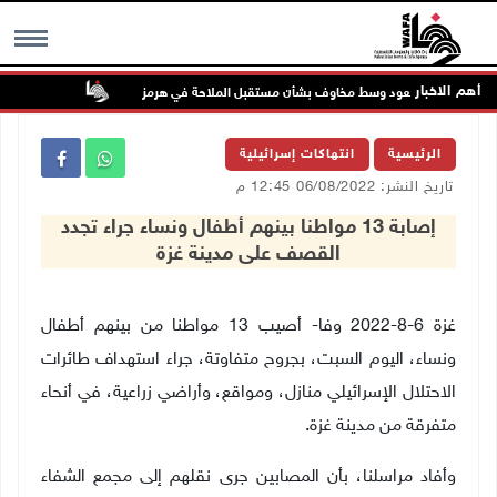
أهم الاخبار
فط تواصل الصعود وسط مخاوف بشأن مستقبل الملاحة في هرمز
48 إصابة منذ بدء عدوان الاحتلال على مخيم قلنديا وكفر عقب شمال القدس
MENU
الرئيسية
انتهاكات إسرائيلية
تاريخ النشر: 06/08/2022 12:45 م
إصابة 13 مواطنا بينهم أطفال ونساء جراء تجدد
القصف على مدينة غزة
غزة 6-8-2022 وفا- أصيب 13 مواطنا من بينهم أطفال
ونساء، اليوم السبت، بجروح متفاوتة، جراء استهداف طائرات
الاحتلال الإسرائيلي منازل، ومواقع، وأراضي زراعية، في أنحاء
متفرقة من مدينة غزة.
وأفاد مراسلنا، بأن المصابين جرى نقلهم إلى مجمع الشفاء