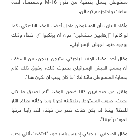
مستوطن يحمل بندقية من طراز
M-16
ومسدسا، لعدة
ساعات واحتجزهم كرهائن.
وأفاد البيان، بأن المستوطن عامل أعضاء الوفد البلجيكي، كما
لو كانوا "إرهابيين محتملين" دون أن يرتكبوا أي خطأ، وذلك
بوجود جنود الجيش الإسرائيلي.
وقال أحد أعضاء الوفد البلجيكي ستيجن ليدجن، من السخف
أن يسمح الجيش الإسرائيلي بحدوث ذلك، وفوق ذلك قام
بحماية المستوطن قائلا لنا: "ما كان يجب أن نكون هنا".
ونقل عن صحافيين كانا ضمن الوفد: "لم نصدق ما كان
يحدث، صوب المستوطن بندقيته نحونا وبدا وكأنه يطلق النار
للحظة بينما لم يكن هناك خطر من قبلنا، لقد رأينا حرفيا
الموت بأعيننا".
وقال الصحفي البلجيكي إدريس بنسباهو، "اعتقدت أنني يجب