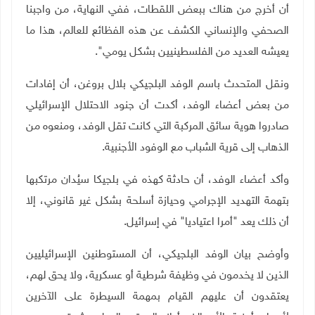
أن أخرج من هناك ببعض اللقطات، ففي النهاية، من واجبنا
الصحفي والإنساني الكشف عن هذه الفظائع للعالم، هذا ما
يعيشه العديد من الفلسطينيين بشكل يومي".
ونقل المتحدث باسم الوفد البلجيكي بلال بروغن، أن إفادات
من بعض أعضاء الوفد، أكدت أن جنود الاحتلال الإسرائيلي
صادروا هوية سائق المركبة التي كانت تقل الوفد، ومنعوه من
الذهاب إلى قرية الشباب مع الوفود الأجنبية.
وأكد أعضاء الوفد، أن حادثة كهذه في بلجيكا سيُدان مرتكبها
بتهمة التهديد الإجرامي وحيازة أسلحة بشكل غير قانوني، إلا
أن ذلك يعد "أمرا اعتياديا" في إسرائيل.
وأوضح بيان الوفد البلجيكي، أن المستوطنين الإسرائيليين
الذين لا يخدمون في وظيفة شرطية أو عسكرية، ولا يحق لهم،
يعتقدون أن عليهم القيام بمهمة السيطرة على الآخرين