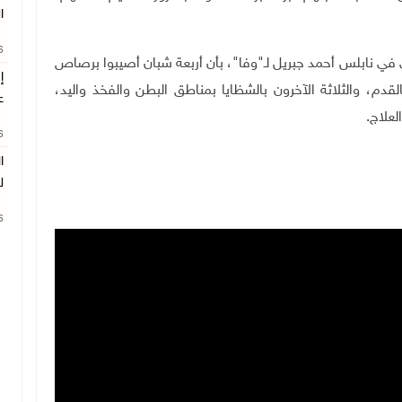
ا
26
ي في نابلس أحمد جبريل لـ"وفا"، بأن أربعة شبان أصيبوا برصاص
إ
قدم، والثلاثة الآخرون بالشظايا بمناطق البطن والفخذ واليد،
ع
علاج.
26
ا
ل
26