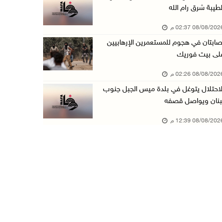
لطيبة شرق رام الله
الاحتلال يتوغل في بلدة ميس الجبل جنوب لبنان و ...
08/08/20 02:37 م
08/آب/2026 12:39 م
صابتان في هجوم للمستعمرين الإرهابيين
سلطة المياه تطلق مشروعا وطنيا يقود التحول نحو ...
لى بيت فوريك
08/آب/2026 12:30 م
08/08/20 02:26 م
الإعصار "دولفين" يضرب أوكيناوا باليابان والصي ...
لاحتلال يتوغل في بلدة ميس الجبل جنوب
08/آب/2026 12:08 م
بنان ويواصل قصفه
42 الف مسافر تنقلوا عبر معبر الكرامة الأسبوع ...
08/08/20 12:39 م
08/آب/2026 11:44 ص
الاحتلال يواصل تجريف أراضٍ في سنجل شمال رام ...
08/آب/2026 11:35 ص
منتخبنا الوطني للتايكواندو يستهل مشاركته في ب ...
08/آب/2026 11:06 ص
"فانا": الثقافة البحرينية تـصون الهوية الوطني ...