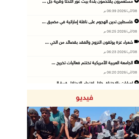
مستعمرون يقتحمون بلدة بيت عور التحتا وقرية جل ...
08/آب/2026 06:39 م
فلسطين تدين الهجوم على ناقلة إماراتية في مضيق ...
08/آب/2026 06:25 م
شعراء غزة يوثقون النزوح والفقد بقصائد من الخي ...
08/آب/2026 06:23 م
الجامعة العربية الأمريكية تختتم فعاليات تخريج ...
08/آب/2026 06:20 م
إصابات بالاختناق خلال اقتحام الاحتلال قرية ال ...
08/آب/2026 05:52 م
فيديو
الحايك: نقود جهودا وطنية لحماية المواقع الأثر ...
08/آب/2026 04:50 م
أطفال مبتورو الأطراف يتحدّون الألم بكرة القدم ...
08/آب/2026 04:42 م
Previous
Next