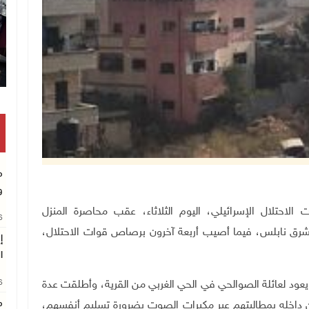
تكريم متفوقين بالثانوية العامة ف
م
و
هما لقوات الاحتلال الإسرائيلي، اليوم الثلاثاء، عقب محاصرة المنزل
26
شرق نابلس، فيما أصيب أربعة آخرون برصاص قوات الاحتلال،
إ
ا
26
يعود لعائلة الصوالحي في الحي الغربي من القرية، وأطلقت عدة
م
ين داخله بمطالبتهم عبر مكبرات الصوت بضرورة تسليم أنفسهم،