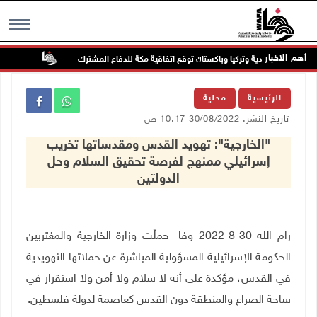
أهم الاخبار
السعودية وتركيا وباكستان توقع اتفاقية مكة للدفاع المشترك
الطقس: أج
MENU
الرئيسية
محلية
تاريخ النشر: 30/08/2022 10:17 ص
"الخارجية": تهويد القدس ومقدساتها تخريب
إسرائيلي ممنهج لفرصة تحقيق السلام وحل
الدولتين
رام الله 30-8-2022 وفا- حملّت وزارة الخارجية والمغتربين
الحكومة الإسرائيلية المسؤولية المباشرة عن حملاتها التهويدية
في القدس، مؤكدة على أنه لا سلام ولا أمن ولا استقرار في
ساحة الصراع والمنطقة دون القدس كعاصمة لدولة فلسطين.