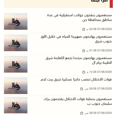
اقرأ أيضا
07/آب/2026 08:39 ص
الاحتلال يقتحم بلدة طمون جنوب طوباس
مستعمرون ينفذون جولات استفزازية في عدة
مناطق بمحافظة جن
07/آب/2026 08:24 ص
07/08/2026 02:08 م
محافظة القدس: انسحاب قوات الاحتلال من مخيم قل ...
مستعمرون يهاجمون صهريجا للمياه في خلايل اللوز
07/آب/2026 08:23 ص
جنوب شرق
الطقس: أجواء صافية صيفية والحرارة حول معدلها ...
07/08/2026 01:38 م
07/آب/2026 08:15 ص
مستعمرون يهاجمون مجددا تجمع الكعابنة شرق
الطيبة برام ال
تواصل انتهاكات الاحتلال والمستعمرين: اعتقالات ...
06/آب/2026 11:53 م
07/08/2026 12:08 م
قوات الاحتلال تنصب حاجزا عسكريا شرق بيت لحم
الاحتلال يخطر باقتلاع أشجار من 310 دونمات وال ...
06/آب/2026 11:14 م
07/08/2026 09:06 ص
قوات الاحتلال تقتحم يعبد جنوب غرب جنين
مستعمرون بحماية قوات الاحتلال يقتحمون برك
سليمان جنوب ب
06/آب/2026 10:49 م
48 إصابة منذ بدء عدوان الاحتلال على مخيم قلند ...
07/08/2026 08:39 ص