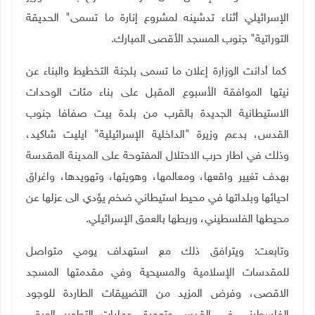
الإسرائيلي أثناء تدشينه لمشروع إنارة ما تسمى" الحديقة
التوراتية" جنوب المسجد الأقصى المبارك.
كما أدانت الوزارة إعلان ما تسمى بلجنة التخطيط والبناء عن
نيتها الموافقة الأسبوع المقبل على بناء مئات الوحدات
الاستيطانية الجديدة بالقرب من بلدة بيت صفافا جنوب
القدس، بدعم وزيرة "الداخلية الإسرائيلية" ايليت شاكيد،
وذلك في اطار حرب الاحتلال المفتوحة على المدينة المقدسة
بهدف تغيير واقعها، ومعالمها، وهويتها، وتهويدها، واغراق
احيائها وبلداتها في محيط استيطاني ضخم يؤدي الى عزلها عن
محيطها الفلسطيني، وربطها بالعمق الإسرائيلي.
وتابعت: ويترافق ذلك مع استهداف يومي متواصل
للمقدسات الإسلامية والمسيحية وفي مقدمتها المسجد
الاقصى، وفرض المزيد من التضييقات الطاردة للوجود