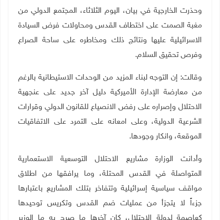
وحذرت الخارجية في بيان، اليوم الثلاثاء، المجتمع الدولي من
مغبة الصمت على اختطاف القدس ومحاولات فرض السيادة
الاسرائيلية عليها ونتائج ذلك ومخاطره على ساحة الصراع
وفرص تحقيق السلام.
وقالت: إن التوجه لبناء المزيد من الوحدات الاستيطانية بالرغم
من معارضة الإدارة الأميركية دليل آخر جديد على عنجهية
الاحتلال وإصراره على رفض الانصياع للقانون الدولي وقرارات
الشرعية الدولية، وعلى امعانه على التمرد على الاتفاقيات
الموقعة، وانكار وجودها.
وأدانت الوزارة مشاريع الاحتلال التوسعية الاستعمارية
المتواصلة في القدس المحتلة، وما يرافقها من اطلاق
مواقف سياسية إسرائيلية وتتفاخر بتلك المشاريع باعتبارها
جزءاً لا يتجزأ من عمليات ضم القدس وتكريس توحيدها
كعاصمة لدولة الإحتلال، كان آخرها ما صرح به ما الوزير