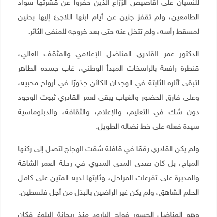
للنسيان على أقاصيص الزرّاع الذين حفروا عن قشرتها سواد
الطامعين، ولم تقفز جنين عن أيام ابنها اللاجئ إليها بحنين
لمسقط رأسه، ولم تتخل عنه حتى بعد خروجه للمنفى الثائر
.
الدكتور عمر القادري المناضل الإعلامي والمثقف العالي،
قنطرة رافعة بالراسخات المبدأ الوطني، غاب جسده الطاهر
لتبقى آثاره الثابتة في الوجدان الكائن جذورًا في أرواح محبيه،
وعلى فارق الحضور والغياب يبقى لعمر القادري ثبوت الوجود
دون شك في التعليم، والإعلام، والثقافة، والدبلوماسية
سيدة فعله على خط نضاله الطويل
.
ولم يكن القادري رقمًا في قافلة شقت الهجاج لتصل إلى ركنها
المباح، بل كان صدى المدى المدوي في رحلة العمر الشاقة
والمدبرة على تفرعات المراحل، وثابتها لديه المتين على كامل
الحلم الشاهق، ولم يكن غير الراضين بالبذل من أجل فلسطين
.
وهو المناضل الجسور فواح البارود منذ ريحانة البلوغ فكان