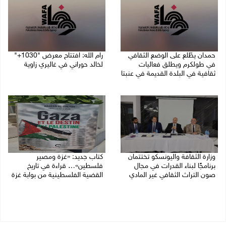
حمدان يطّلع على الوضع الثقافي
رام الله: افتتاح معرض "1030+"
في طولكرم ويطلق فعاليات
لخالد حوراني في غاليري زاوية
ثقافية في البلدة القديمة في عنبتا
01/08/2026 11:18 م
05/08/2026 04:47 م
وزارة الثقافة واليونسكو تختتمان
كتاب جديد: «غزة ومصير
برنامجًا لبناء القدرات في مجال
فلسطين»… قراءة في تاريخ
صون التراث الثقافي غير المادي
القضية الفلسطينية من بوابة غزة
30/07/2026 06:04 م
30/07/2026 10:28 ص