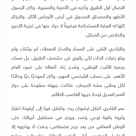
النضال أول الطريق وآخره في الأمنية والمسيرة، وكان الرسول
الأطهر والمصداق الصدوق في أرض الأوراس الثائر، والجزائر
كلها له العبارة المستحكمة فرضيةً لا حياد عنها في تجربة التحرير
والخلاص من المحتل
.
والقادري النقي على المسار والمدار المعطاء، لم يشتك ولم
يبلغ رغبات الذات لكي يلتوي في منتصف الطريق، بل مسك
بجمرة الثابت الوطني، وقدح زناد أفعاله على ضوء العام
الأهم، على حساب الشخصي المهم، وكان أنموذجًا حيًا وخالدًا
لكل وطني مسّه الحرمان، فكانت جبهته مفتوحة على دوار
العمر لتعديل لوحة خربها الغاصب الظالم
.
عمر القادري انتقل لرضوان ربه، وانتقل فينا إلى أيقونة اعتزاز
وثروة باقية لوعي يتمدد ويزخر في مستقبل أجيالنا، حتى
الوطن المعافي من بعد جرح فضفاض، وعنت لا يواجهه إلا