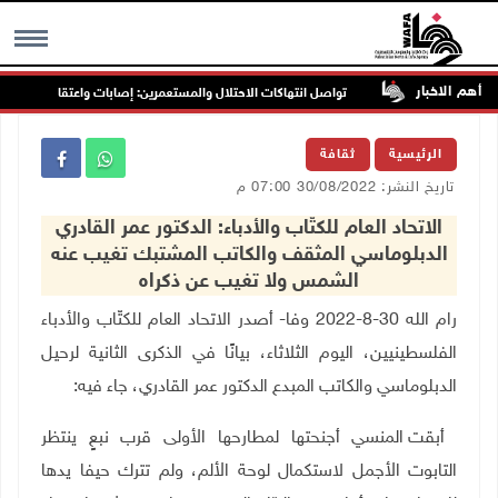
أهم الاخبار
تواصل انتهاكات الاحتلال والمستعمرين: إصابات واعتقالات واقتحامات
MENU
الرئيسية
ثقافة
تاريخ النشر: 30/08/2022 07:00 م
الاتحاد العام للكتّاب والأدباء: الدكتور عمر القادري
الدبلوماسي المثقف والكاتب المشتبك تغيب عنه
الشمس ولا تغيب عن ذكراه
رام الله 30-8-2022 وفا- أصدر الاتحاد العام للكتّاب والأدباء
الفلسطينيين، اليوم الثلاثاء، بيانًا في الذكرى الثانية لرحيل
الدبلوماسي والكاتب المبدع الدكتور عمر القادري، جاء فيه
:
أبقت المنسي أجنحتها لمطارحها الأولى قرب نبعٍ ينتظر
التابوت الأجمل لاستكمال لوحة الألم، ولم تترك حيفا يدها