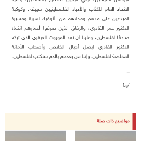
البواسل الميامين، أولي اليقين المطلق بفلسطين، وعليه
الاتحاد العام للكتّاب والأدباء الفلسطينيين سيبقى وكوكبة
المبدعين على مدهم ومدادهم من الأوفياء لسيرة ومسيرة
الدكتور عمر القادري، والرفاق الذين صرفوا أعمارهم انتماءً
صادقًا لفلسطين، وعلينا أن نمد الموروث العبقري الذي تركه
الدكتور القادري ليصل أجيال الخلاص وأصحاب الأمانة
المخلصة لفلسطين
.
وإننا من بعدهم بالدم سنكتب لفلسطين.
ــــ
/و.أ
مواضيع ذات صلة