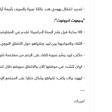
- تمديد اعتقال يهودي هدد عائلة عربية بالسيف بأربعة أ
"يديعوت احرونوت":
- 48 ساعة قبل فتح السنة الدراسية: تقدم في المفاوضات بين المالية ونقابة المعلمين
- اللقاء والمواجهة بين لبيد ونتنياهو حول الاتفاق النووي 
- مكتب لبيد ينشر صورة للقاء على الرغم من معارضة نتن
- ايران تتشدد في موقفها الآن والاتفاق سيوقع خلال اس
- ايهود براك يكتب: نتنياهو يشكل خطرا على المجتمع الإس
ـــــــــ
/س.ك