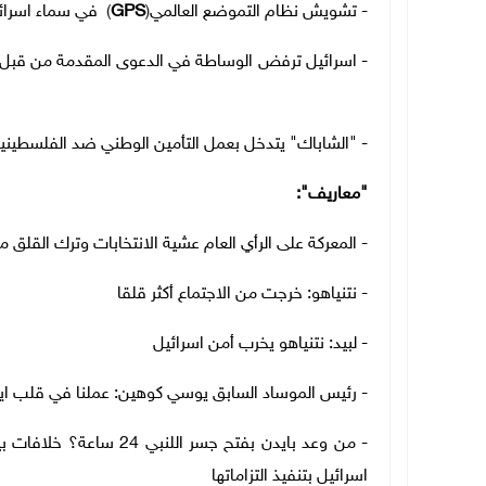
- تشويش نظام التموضع العالمي
(
GPS
)
في سماء اسرائ
- اسرائيل ترفض الوساطة في الدعوى المقدمة من قبل عا
- "الشاباك" يتدخل بعمل التأمين الوطني ضد الفلس
"معاريف":
- المعركة على الرأي العام عشية الانتخابات وترك القلق م
- نتنياهو: خرجت من الاجتماع أكثر قلقا
- لبيد: نتنياهو يخرب أمن اسرائيل
- رئيس الموساد السابق يوسي كوهين: عملنا في قلب اي
- من وعد بايدن بفتح جسر 
اسرائيل بتنفيذ التزاماتها