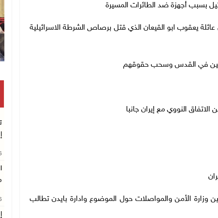
يل بسبب أجهزة ضد الطائرات المسيرة
ئلة يعقوب ابو القيعان الذي قتل برصاص الشرطة الاسرائيلية
طينيين في القدس وسحب حقوقهم
ن الاتفاق النووي مع إيران جانبا
ت
إ
26
ا
ران
م
اللنبي 24 ساعة؟ خلافات بين وزارة الأمن والمواصلات حول الموضوع وادارة بايدن تطالب
26
إ