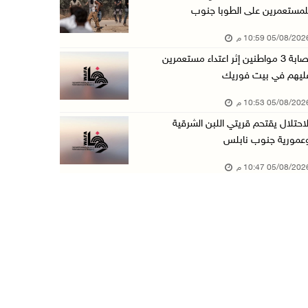
لمستعمرين على الطوبا جنوب
عبد السلام السيد يفوز بترشيح الديمقراطيين لمج ...
05/08/20 10:59 م
05/آب/2026 06:43 م
إصابة 3 مواطنين إثر اعتداء مستعمرين
الهلال الأحمر: 8 إصابات إثر اعتداء الاحتلال ...
ليهم في بيت فوريك
05/آب/2026 06:13 م
05/08/20 10:53 م
مخطط استعماري جديد في "جيلو" يهدد بعزل القدس ...
لاحتلال يقتحم قريتي اللبن الشرقية
05/آب/2026 06:10 م
عمورية جنوب نابلس
الاحتلال ينصب حاجزًا عسكريًا على مدخل بلدة دي ...
05/08/20 10:47 م
05/آب/2026 06:04 م
البيرة: الاحتلال يستولي على ثلاثة منازل في حي ...
05/آب/2026 05:59 م
سلطة النقد تستضيف برنامجا تدريبيا متخصصا في ا ...
05/آب/2026 05:10 م
حمدان يطّلع على الوضع الثقافي في طولكرم ويطلق ...