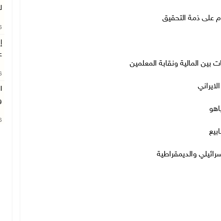
ل
يام على ذمة التحقيق
26
ع
26
الايراني
ا
و
ياهو
26
ابيع
رائيلي والديمقراطية