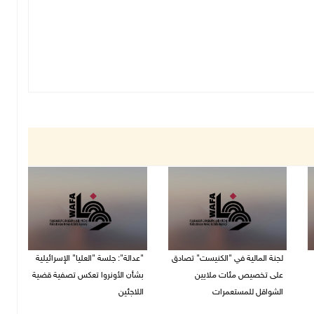
لجنة المالية في "الكنيست" تصادق
"عدالة": جلسة "العليا" الإسرائيلية
على تخصيص مئات ملايين
بشأن الأونروا تعكس تصفية قضية
الشواقل للمستعمرات
اللاجئين