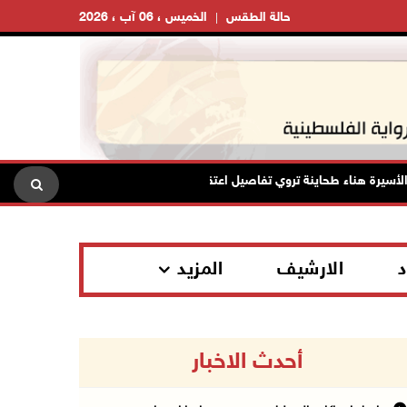
حالة الطقس
الخميس ، 06 آب ، 2026
رة هناء طحاينة تروي تفاصيل اعتقالها: حُرمت من وداع أطفالها وتعرضت للإهانة
د
الارشيف
المزيد
أحدث الاخبار